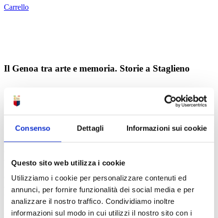
Carrello
Il Genoa tra arte e memoria. Storie a Staglieno
Il Genoa tra arte e memoria. Storie a
Staglieno
Consenso
Dettagli
Informazioni sui cookie
Il Cimitero Monumentale di Staglieno è uno dei luoghi più
emblematici di Genova: un museo a cielo aperto in cui arte, memoria
e storia civile si intrecciano. Tra monumenti, sculture e architetture
Questo sito web utilizza i cookie
funerarie di straordinario valore, Staglieno custodisce anche le tracce
della storia del Genoa Cricket and Football Club, raccontata
Utilizziamo i cookie per personalizzare contenuti ed
attraverso le vite di uomini che ne hanno segnato l’identità sportiva,
annunci, per fornire funzionalità dei social media e per
culturale e sociale.
analizzare il nostro traffico. Condividiamo inoltre
All’interno del complesso monumentale si trovano infatti le
informazioni sul modo in cui utilizzi il nostro sito con i