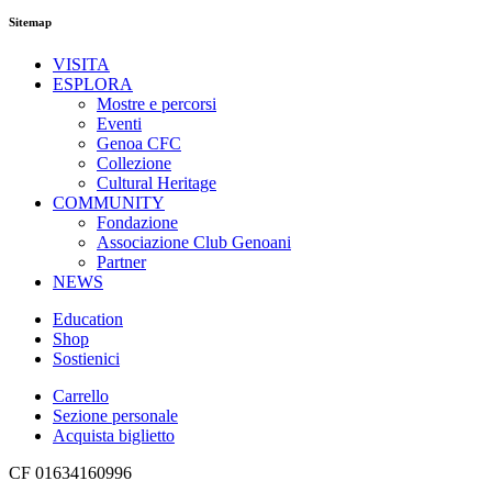
Sitemap
VISITA
ESPLORA
Mostre e percorsi
Eventi
Genoa CFC
Collezione
Cultural Heritage
COMMUNITY
Fondazione
Associazione Club Genoani
Partner
NEWS
Education
Shop
Sostienici
Carrello
Sezione personale
Acquista biglietto
CF 01634160996