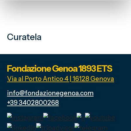
Curatela
Fondazione Genoa 1893 ETS
Via al Porto Antico 4 | 16128 Genova
info@fondazionegenoa.com
+39 3402800268