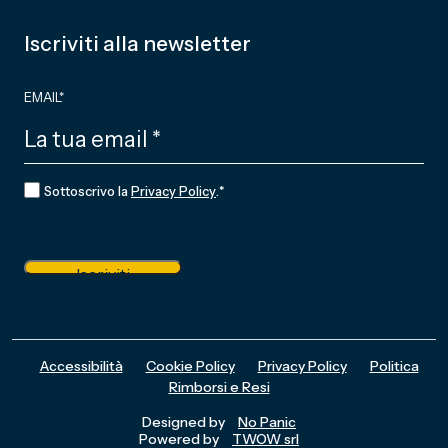
Iscriviti alla newsletter
EMAIL
*
CONSENSO
*
Sottoscrivo la
Privacy Policy
.
*
Iscriviti
Accessibilità
Cookie Policy
Privacy Policy
Politica
Rimborsi e Resi
Designed by
No Panic
Powered by
TWOW srl