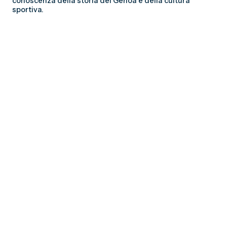
conoscenza della storia del Genoa e della cultura
sportiva.