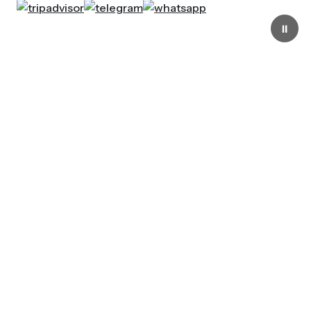
⏸
Aperto tutti i giorni
dalle 10.00 alle 19.00
La Fondazione Genoa 1893
ETS nasce nel 2006 per
custodire e tramandare la
storia, i valori e l’identità del
Genoa, mettendo al centro la
passione dei tifosi e il legame
con il Club.