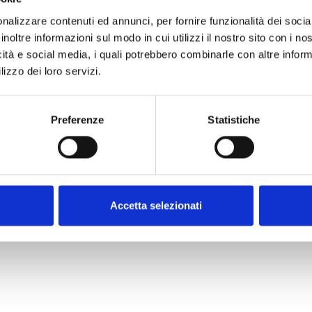
 con la messa in scena di opere liriche come
Lohen
io di contaminazione tra sport e musica colta.
nalizzare contenuti ed annunci, per fornire funzionalità dei socia
inoltre informazioni sul modo in cui utilizzi il nostro sito con i n
 giorni nostri con una nuova generazione di artist
icità e social media, i quali potrebbero combinarle con altre inform
ti della scena musicale contemporanea e interpret
lizzo dei loro servizi.
linguaggio del pop e dell’urban. A questi si affianc
C, che hanno rinnovato nel tempo il rapporto tra C
uori dallo stadio come strumento di coinvolgiment
Preferenze
Statistiche
Accetta selezionati