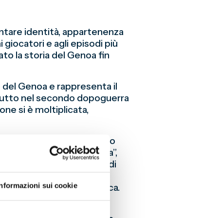
ontare identità, appartenenza
i giocatori e agli episodi più
nato la storia del Genoa fin
 del Genoa e rappresenta il
ttutto nel secondo dopoguerra
fone si è moltiplicata,
al Genoa: su tutti Fabrizio
orso “Un inno per il Genoa”,
antico per il mio Grifone
di
sicali allo stadio Luigi
Informazioni sui cookie
ostante tra calcio e musica.
enoa ospitò la stagione