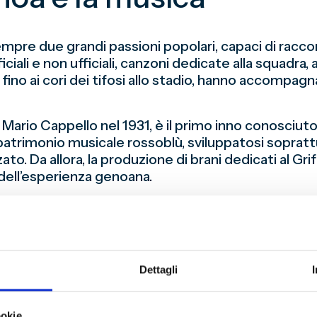
sempre due grandi passioni popolari, capaci di racc
iciali e non ufficiali, canzoni dedicate alla squadra, a
a, fino ai cori dei tifosi allo stadio, hanno accompag
ario Cappello nel 1931, è il primo inno conosciuto
 patrimonio musicale rossoblù, sviluppatosi sopra
ato. Da allora, la produzione di brani dedicati al Gri
dell’esperienza genoana.
enovesi non manca una forte rappresentanza legata 
ella cultura musicale cittadina. Memorabile il conc
972 alla Fiera del Mare, che vide la vittoria di
Un C
rose sono state, nel tempo, anche le esibizioni mu
Dettagli
 partite del Genoa, a testimonianza di un dialogo c
he ambiti meno consueti: nel 1937 il campo del G
ookie