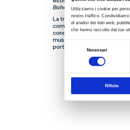
estiva del Teatro Carlo Felice
Bohème
, esempio straordinar
Utilizziamo i cookie per perso
nostro traffico. Condividiamo 
La tradizione prosegue fino ai
di analisi dei dati web, pubbl
come Bresh e Alfa, protagonis
che hanno raccolto dal tuo uti
condivisa anche attraverso il 
musicali promosse dal Genoa CF
Selezione
portando la musica dentro e f
Necessari
del
consenso
Rifiuta