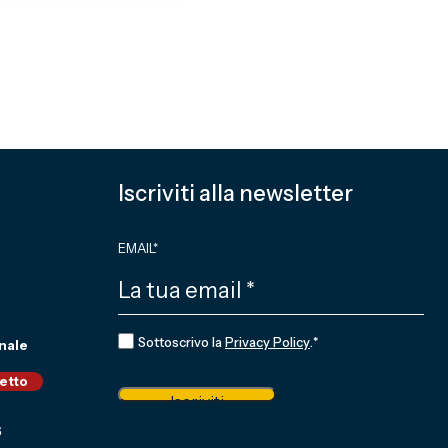
Iscriviti alla newsletter
EMAIL
*
CONSENSO
*
Sottoscrivo la
Privacy Policy
.
*
nale
ietto
Iscriviti
6