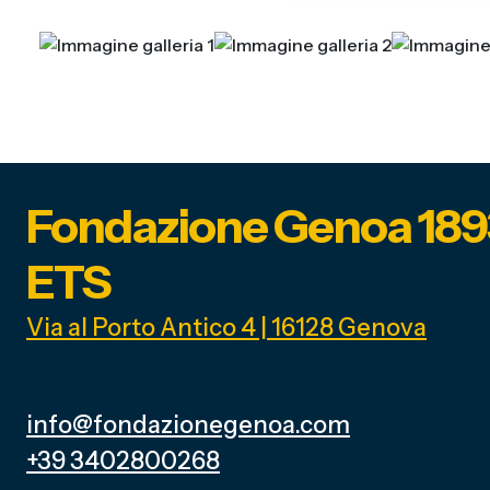
Fondazione Genoa 189
ETS
Via al Porto Antico 4 | 16128 Genova
info@fondazionegenoa.com
+39 3402800268