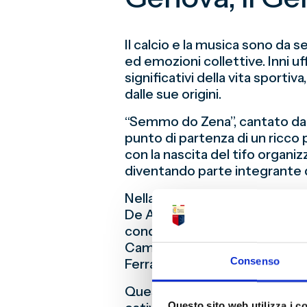
Il calcio e la musica sono da 
ed emozioni collettive. Inni uff
significativi della vita sportiv
dalle sue origini.
“Semmo do Zena”, cantato da M
punto di partenza di un ricco
con la nascita del tifo organizz
diventando parte integrante 
Nella scuola dei cantautori g
De André, simbolo universale d
condotto da Enzo Tortora nel 1
Campodonico e Reverberi. Nume
Consenso
Ferraris come anteprima delle
Questo legame attraversa anc
Questo sito web utilizza i c