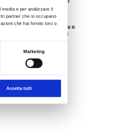
grin
,
Tosca
,
Rigoletto
e
La
l media e per analizzare il
ostri partner che si occupano
i dichiaratamente genoani,
azioni che hai fornito loro o
i di una genoanità vissuta e
ano le numerose attivazioni
lub, artisti e tifosi,
o e identità.
Marketing
Accetta tutti