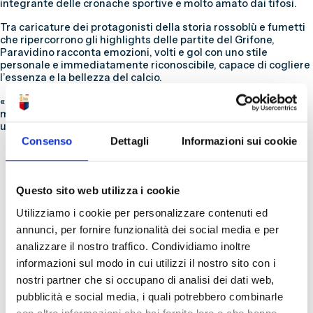
integrante delle cronache sportive e molto amato dai tifosi.
Tra caricature dei protagonisti della storia rossoblù e fumetti
che ripercorrono gli highlights delle partite del Grifone,
Paravidino racconta emozioni, volti e gol con uno stile
personale e immediatamente riconoscibile, capace di cogliere
l’essenza e la bellezza del calcio.
«Ho cominciato quasi per gioco a mostrare le mie opere sul
mio canale YouTube» – racconta l’artista – «oggi inaugurare
una mostra al Museo del Genoa è un’emozione indescrivibile».
Consenso
Dettagli
Informazioni sui cookie
Questo sito web utilizza i cookie
Utilizziamo i cookie per personalizzare contenuti ed
annunci, per fornire funzionalità dei social media e per
analizzare il nostro traffico. Condividiamo inoltre
informazioni sul modo in cui utilizzi il nostro sito con i
nostri partner che si occupano di analisi dei dati web,
pubblicità e social media, i quali potrebbero combinarle