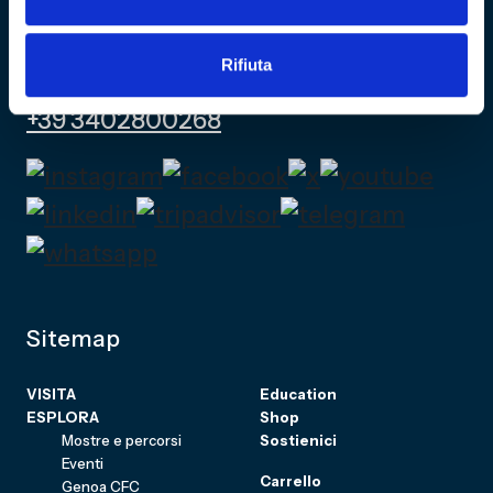
Via al Porto Antico 4 | 16128 Genova
Rifiuta
info@fondazionegenoa.com
+39 3402800268
Sitemap
VISITA
Education
ESPLORA
Shop
Mostre e percorsi
Sostienici
Eventi
Carrello
Genoa CFC