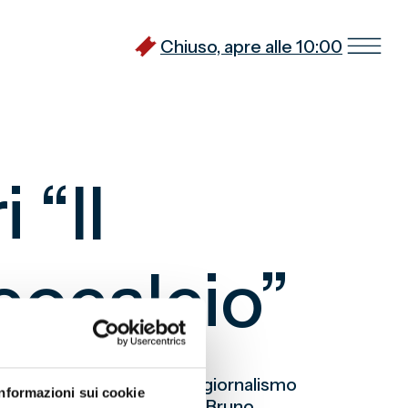
Chiuso, apre alle 10:00
 “Il
eocalcio”
li appassionati di calcio, giornalismo
Informazioni sui cookie
io”, scritti dai giornalisti Bruno