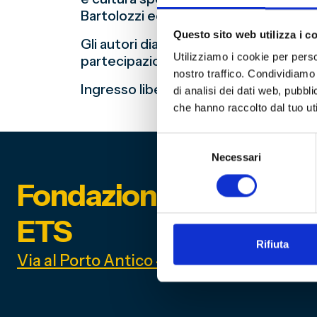
Bartolozzi ed Enrico Currò.
Questo sito web utilizza i c
Gli autori dialogheranno con il pubb
Utilizziamo i cookie per perso
partecipazione speciale di Claudio Ono
nostro traffico. Condividiamo 
Ingresso libero fino ad esaurimento p
di analisi dei dati web, pubbl
che hanno raccolto dal tuo uti
Selezione
Necessari
del
consenso
Fondazione Genoa 189
ETS
Rifiuta
Via al Porto Antico 4 | 16128 Genova