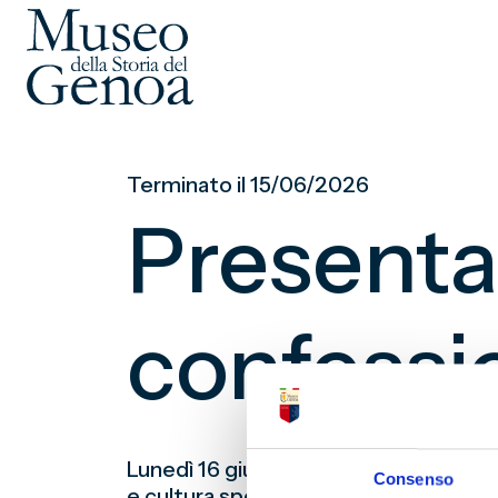
Vai
al
Terminato il 15/06/2026
contenuto
principale
Presentazi
confessio
Lunedì 16 giugno 2026 alle ore 17:45 
Consenso
e cultura sportiva. Protagonisti dell’ev