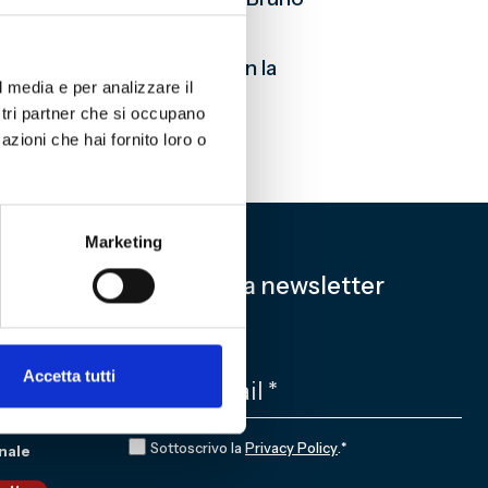
neto e Alberto Puppo, con la
l media e per analizzare il
ostri partner che si occupano
azioni che hai fornito loro o
Marketing
Iscriviti alla newsletter
EMAIL
*
Accetta tutti
CONSENSO
*
Sottoscrivo la
Privacy Policy
.
*
nale