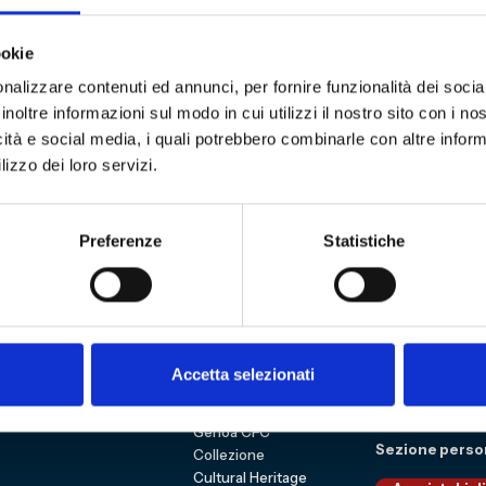
ookie
lico in un confronto moderato da Pierangelo Castag
nalizzare contenuti ed annunci, per fornire funzionalità dei socia
fri, ospite d’onore della serata.
inoltre informazioni sul modo in cui utilizzi il nostro sito con i n
osti.
icità e social media, i quali potrebbero combinarle con altre inform
lizzo dei loro servizi.
Preferenze
Statistiche
3
Sitemap
VISITA
Education
ESPLORA
Shop
Accetta selezionati
Mostre e percorsi
Sostienici
Eventi
Carrello
Genoa CFC
Sezione perso
Collezione
Cultural Heritage