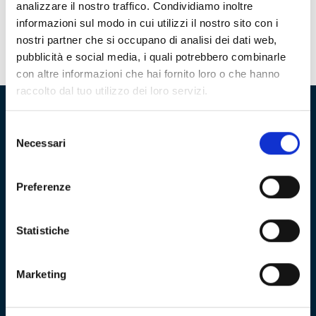
analizzare il nostro traffico. Condividiamo inoltre
DURATA: 60 minuti
informazioni sul modo in cui utilizzi il nostro sito con i
nostri partner che si occupano di analisi dei dati web,
PRENOTAZIONE OBBLIGATORIA:
pubblicità e social media, i quali potrebbero combinarle
con altre informazioni che hai fornito loro o che hanno
raccolto dal tuo utilizzo dei loro servizi.
Selezione
Fondazione Genoa 1893 ETS
Necessari
del
consenso
Via al Porto Antico 4 | 16128 Genova
Preferenze
info@fondazionegenoa.com
+39 3402800268
Statistiche
Marketing