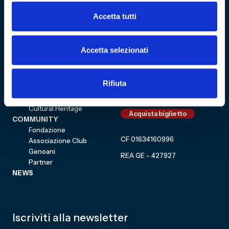
Sitemap
Accetta tutti
VISITA
Education
Accetta selezionati
ESPLORA
Shop
Mostre e percorsi
Sostienici
Eventi
Rifiuta
Carrello
Genoa CFC
Sezione personale
Collezione
Cultural Heritage
Acquista biglietto
COMMUNITY
Fondazione
CF 01634160996
Associazione Club
Genoani
REA GE - 427927
Partner
NEWS
Iscriviti alla newsletter