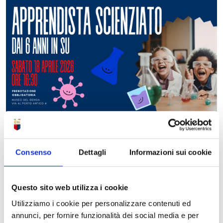
Una serie di esperimenti e giochi sul galleggiamento, sui
liquidi e sull’aria… il laboratorio perfetto per piccoli
scienziati e scienziate!
Consenso
Dettagli
Informazioni sui cookie
COSA: Laboratorio
(dai 6 anni in su)
DOVE: Museo del Genoa Via al Porto Antico 4 , 16128
Genova
Questo sito web utilizza i cookie
Utilizziamo i cookie per personalizzare contenuti ed
ORE: 16.30
annunci, per fornire funzionalità dei social media e per
COSTO: gratuito