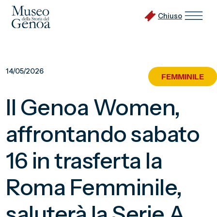
Chiuso
Vai
al
14/05/2026
FEMMINILE
contenuto
principale
Il Genoa Women,
affrontando sabato
16 in trasferta la
Roma Femminile,
saluterà la Serie A