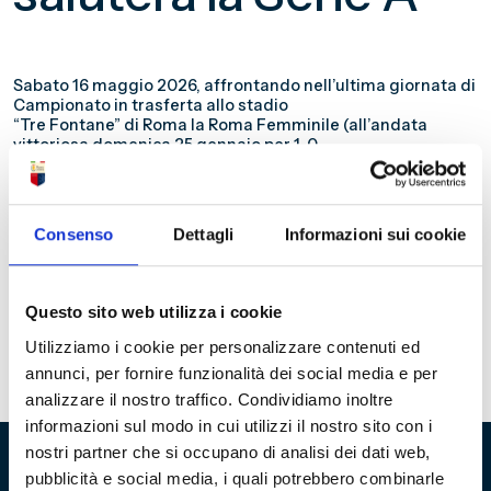
Sabato 16 maggio 2026, affrontando nell’ultima giornata di
Campionato in trasferta allo stadio
“Tre Fontane” di Roma la Roma Femminile (all’andata
vittoriosa domenica 25 gennaio per 1-0
con una rete allo scadere del primo tempo di Manuela
Giugliano nell’unico incontro disputato
dalle due squadre), che ha già «matematicamente»
conquistato lo Scudetto, il Genoa Women si
Consenso
Dettagli
Informazioni sui cookie
congederà dalla Serie A, dopo la sua prima – purtroppo
negativa – stagione agonistica nella
massima serie. La telecronaca diretta dell’incontro, che
avrà inizio alle ore 15,00, sarà visibile su
Questo sito web utilizza i cookie
Rai Sport HD (canale 58 del digitale terrestre).
Utilizziamo i cookie per personalizzare contenuti ed
.
annunci, per fornire funzionalità dei social media e per
analizzare il nostro traffico. Condividiamo inoltre
informazioni sul modo in cui utilizzi il nostro sito con i
nostri partner che si occupano di analisi dei dati web,
pubblicità e social media, i quali potrebbero combinarle