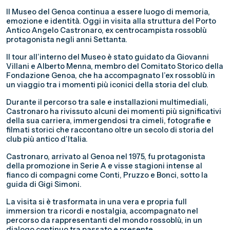
Il Museo del Genoa continua a essere luogo di memoria,
emozione e identità. Oggi in visita alla struttura del Porto
Antico Angelo Castronaro, ex centrocampista rossoblù
protagonista negli anni Settanta.
Il tour all’interno del Museo è stato guidato da Giovanni
Villani e Alberto Menna, membro del Comitato Storico della
Fondazione Genoa, che ha accompagnato l’ex rossoblù in
un viaggio tra i momenti più iconici della storia del club.
Durante il percorso tra sale e installazioni multimediali,
Castronaro ha rivissuto alcuni dei momenti più significativi
della sua carriera, immergendosi tra cimeli, fotografie e
filmati storici che raccontano oltre un secolo di storia del
club più antico d’Italia.
Castronaro, arrivato al Genoa nel 1975, fu protagonista
della promozione in Serie A e visse stagioni intense al
fianco di compagni come Conti, Pruzzo e Bonci, sotto la
guida di Gigi Simoni.
La visita si è trasformata in una vera e propria full
immersion tra ricordi e nostalgia, accompagnato nel
percorso da rappresentanti del mondo rossoblù, in un
dialogo continuo tra passato e presente.