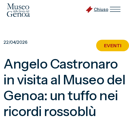
Chiuso
Vai
al
22/04/2026
EVENTI
contenuto
principale
Angelo Castronaro
in visita al Museo del
Genoa: un tuffo nei
ricordi rossoblù