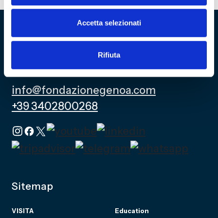
Accetta selezionati
Fondazione Genoa 1893 ETS
Rifiuta
Via al Porto Antico 4 | 16128 Genova
info@fondazionegenoa.com
+39 3402800268
Sitemap
VISITA
Education