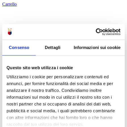
Carrello
27/03/2026
Consenso
Dettagli
Informazioni sui cookie
Femminile
Genoa Women, in casa del Napoli Women, in cerca
del terzo «risultato utile» consecutivo
Questo sito web utilizza i cookie
Utilizziamo i cookie per personalizzare contenuti ed
Sabato 4 aprile 2026, alle ore 12,30, affrontando nell’anticipo della
XVIII – e quintultima –
annunci, per fornire funzionalità dei social media e per
giornata del Campionato di Serie A Femminile allo stadio “Arena
analizzare il nostro traffico. Condividiamo inoltre
Giuseppe Piccolo” di Cercola
informazioni sul modo in cui utilizzi il nostro sito con i
(località a circa otto chilometri a sud di Napoli, nella cui città
metropolitana rientra) il Napoli
nostri partner che si occupano di analisi dei dati web,
Women (diretta streaming su DAZN, accessibile anche
pubblicità e social media, i quali potrebbero combinarle
gratuitamente a chi si iscrive alla
con altre informazioni che hai fornito loro o che hanno
piattaforma dell’emittente), il Genoa Women dovrà cercare in tutti i
modi – dopo i pareggi
raccolto dal tuo utilizzo dei loro servizi.