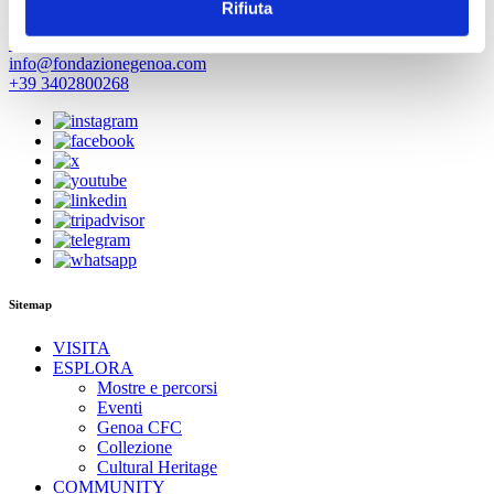
Rifiuta
Fondazione Genoa 1893 ETS
Via al Porto Antico 4 | 16128 Genova
info@fondazionegenoa.com
+39 3402800268
Sitemap
VISITA
ESPLORA
Mostre e percorsi
Eventi
Genoa CFC
Collezione
Cultural Heritage
COMMUNITY