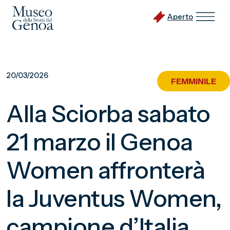
Aperto
Vai
al
20/03/2026
FEMMINILE
contenuto
principale
Alla Sciorba sabato
21 marzo il Genoa
Women affronterà
la Juventus Women,
campione d’Italia