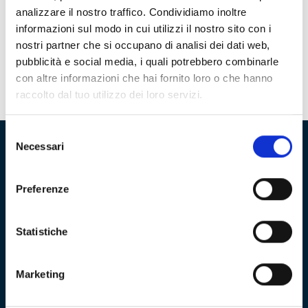
“Vittorio Pozzo” di Biella domenica 16 novembre 2025.
analizzare il nostro traffico. Condividiamo inoltre
Come è riuscito con il pareggio contro
informazioni sul modo in cui utilizzi il nostro sito con i
le Ducali a interrompere a quota cinque la serie delle
sconfitte consecutive, il Genoa Women nel
nostri partner che si occupano di analisi dei dati web,
confronto con la squadra campione d’Italia si augura di
pubblicità e social media, i quali potrebbero combinarle
fare altrettanto con la «serie nera» di
con altre informazioni che hai fornito loro o che hanno
quelle casalinghe.
raccolto dal tuo utilizzo dei loro servizi.
Selezione
Necessari
del
consenso
Fondazione Genoa 1893 ETS
Preferenze
Via al Porto Antico 4 | 16128 Genova
info@fondazionegenoa.com
Statistiche
+39 3402800268
Marketing