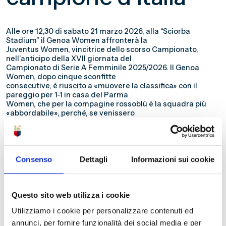
Alle ore 12,30 di sabato 21 marzo 2026, alla “Sciorba
Stadium” il Genoa Women affronterà la
Juventus Women, vincitrice dello scorso Campionato,
nell’anticipo della XVII giornata del
Campionato di Serie A Femminile 2025/2026. Il Genoa
Women, dopo cinque sconfitte
consecutive, è riuscito a «muovere la classifica» con il
pareggio per 1-1 in casa del Parma
Women, che per la compagine rossoblù è la squadra più
«abbordabile», perché, se venissero
recuperati nelle ultime sei giornate i tre punti di distacco in
classifica, arriverebbe la salvezza per
«migliore classifica avulsa negli scontri diretti», in ragione
della vittoria nell’incontro d’andata
per 1-0 (con le due squadre che hanno un punto in più della
Consenso
Dettagli
Informazioni sui cookie
compagine parmense, Ternana
Women e Sassuolo Femminile, in base a quel criterio il
Genoa Women è rispettivamente in
perfetta parità – 3-1 all’andata e 1-3 al ritorno – e in
Questo sito web utilizza i cookie
momentaneo svantaggio – 0-1 all’andata –).
Utilizziamo i cookie per personalizzare contenuti ed
Nell’unico precedente tra Genoa Women e Juventus
Women le bianconere hanno vinto per 2-0 al
annunci, per fornire funzionalità dei social media e per