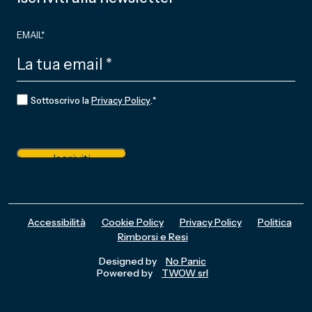
EMAIL
*
CONSENSO
*
Sottoscrivo la
Privacy Policy
.
*
Iscriviti
Accessibilità
Cookie Policy
Privacy Policy
Politica
Rimborsi e Resi
Designed by
No Panic
Powered by
TWOW srl