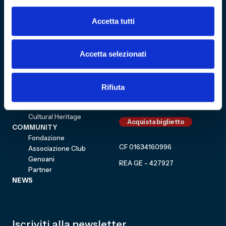
Accetta tutti
Sitemap
VISITA
Education
Accetta selezionati
ESPLORA
Shop
Mostre e percorsi
Sostienici
Eventi
Rifiuta
Carrello
Genoa CFC
Sezione personale
Collezione
Cultural Heritage
Acquista biglietto
COMMUNITY
Fondazione
CF 01634160996
Associazione Club
Genoani
REA GE - 427927
Partner
NEWS
Iscriviti alla newsletter