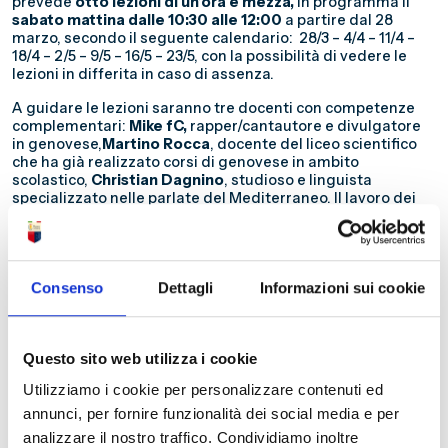
prevede
otto lezioni di un’ora e mezza,
in programma il
sabato mattina dalle 10:30 alle 12:00
a partire dal 28
marzo, secondo il seguente calendario: 28/3 – 4/4 – 11/4 –
18/4 – 2/5 – 9/5 – 16/5 – 23/5, con la possibilità di vedere le
lezioni in differita in caso di assenza.
A guidare le lezioni saranno tre docenti con competenze
complementari:
Mike fC,
rapper/cantautore e divulgatore
in genovese,
Martino Rocca
, docente del liceo scientifico
che ha già realizzato corsi di genovese in ambito
scolastico,
Christian Dagnino
, studioso e linguista
specializzato nelle parlate del Mediterraneo. Il lavoro dei
docenti sarà supervisionato da
Mario Gerbi,
esperto
locutore e docente di lingua genovese.
Il corso propone un’introduzione concreta allo
zeneize
, sia
nella forma parlata sia in quella scritta, alternando
Consenso
Dettagli
Informazioni sui cookie
momenti di teoria e pratica. Gli incontri saranno arricchiti
anche dalla presenza di ospiti del mondo letterario,
musicale e divulgativo genovese, per raccontare la lingua
come patrimonio vivo e contemporaneo.
Questo sito web utilizza i cookie
Utilizziamo i cookie per personalizzare contenuti ed
👉 È possibile partecipare sia
in presenza
sia
da remoto in
modalità differita
(con accesso alle registrazioni delle
annunci, per fornire funzionalità dei social media e per
lezioni).
analizzare il nostro traffico. Condividiamo inoltre