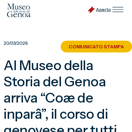
Aperto
Vai
al
20/03/2026
COMUNICATO STAMPA
contenuto
principale
Al Museo della
Storia del Genoa
arriva “Coæ de
inparâ”, il corso di
genovese per tutti