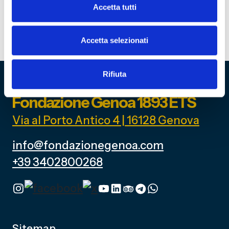
della Storia del Genoa, Via al Porto Antico 4, Genova.Il costo
Accetta tutti
totale del corso è di 60 euro per partecipante.
Acquista
QUI
Accetta selezionati
Rifiuta
Fondazione Genoa 1893 ETS
Via al Porto Antico 4 | 16128 Genova
info@fondazionegenoa.com
+39 3402800268
Sitemap