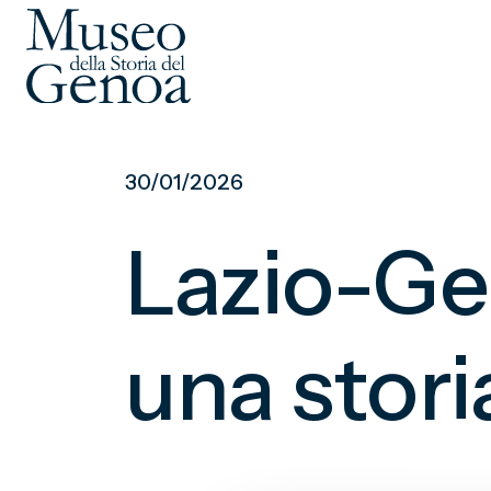
Vai
al
30/01/2026
contenuto
principale
Lazio-Gen
una stori