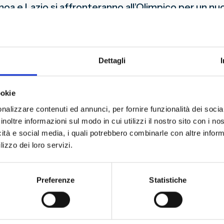
oa e Lazio si affronteranno all’Olimpico per un nu
o sempre mostrato un notevole equilibrio: 49 vitto
 in oltre un secolo di sfide testimoniano l’intensit
Dettagli
to una pagina memorabile di questa rivalità: 8 vittor
ookie
nalizzare contenuti ed annunci, per fornire funzionalità dei socia
ndò in scena una delle partite più spettacolari della
inoltre informazioni sul modo in cui utilizzi il nostro sito con i n
 match leggendario che ancora oggi fa sognare gli ap
icità e social media, i quali potrebbero combinarle con altre inform
lizzo dei loro servizi.
lla prova i rossoblù: 70 le partite giocate in trasf
io. Un contesto che, nel tempo, ha reso ancora più pr
Preferenze
Statistiche
 storica: un’altra occasione per aggiornare una riva