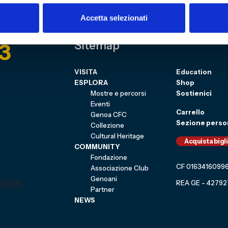
Accetta selezionati
3
Sitemap
VISITA
Education
ESPLORA
Shop
Mostre e percorsi
Sostienici
Eventi
Carrello
Genoa CFC
Sezione perso
Collezione
Cultural Heritage
Acquista bigl
COMMUNITY
Fondazione
CF 0163416099
Associazione Club
Genoani
REA GE - 42792
Partner
NEWS