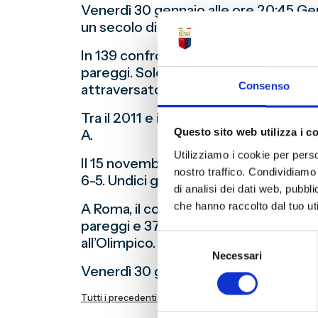
Venerdì 30 gennaio alle ore 20:45 Gen
un secolo di calcio italiano.
In 139 confronti, le due squadre hann
pareggi. Solo 5 vittorie di differenza
Consenso
attraversato diverse epoche.
Tra il 2011 e il 2015 il Genoa ha scrit
Questo sito web utilizza i c
A.
Utilizziamo i cookie per perso
Il 15 novembre 1942 al Luigi Ferraris a
nostro traffico. Condividiamo 
6-5. Undici gol in una sola partita, un
di analisi dei dati web, pubbl
che hanno raccolto dal tuo uti
A Roma, il confronto ha spesso messo a
pareggi e 37 le affermazioni della Laz
Selezione
all’Olimpico.
Necessari
del
Venerdì 30 gennaio si rinnova una sfida
consenso
Tutti i precedenti tra il Genoa e la Lazio
Download