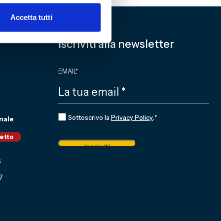
Accetta tutti
Iscriviti alla newsletter
EMAIL
*
CONSENSO
*
Sottoscrivo la
Privacy Policy
.
*
nale
ietto
Iscriviti
6
7