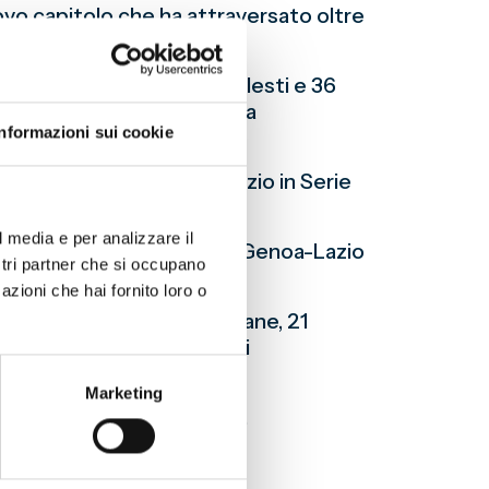
ovo capitolo che ha attraversato oltre
rie rossoblù, 54 biancocelesti e 36
à di questo confronto che ha
Informazioni sui cookie
ie consecutive contro la Lazio in Serie
l media e per analizzare il
 storia del calcio italiano: Genoa-Lazio
ostri partner che si occupano
passionati di calcio.
azioni che hai fornito loro o
erta, con 12 vittorie genoane, 21
eziosi i risultati ottenuti
Marketing
lità lunga oltre un secolo.