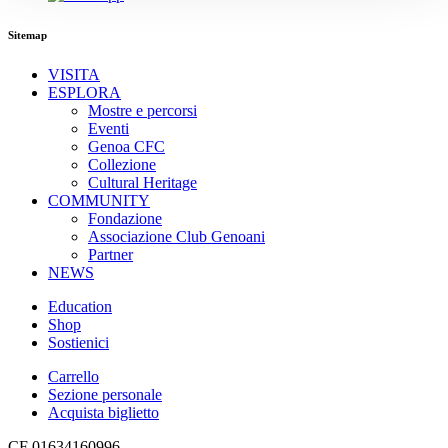
Sitemap
VISITA
ESPLORA
Mostre e percorsi
Eventi
Genoa CFC
Collezione
Cultural Heritage
COMMUNITY
Fondazione
Associazione Club Genoani
Partner
NEWS
Education
Shop
Sostienici
Carrello
Sezione personale
Acquista biglietto
CF 01634160996