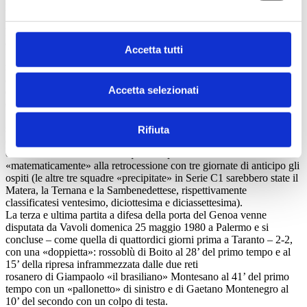
prima in vantaggio con Sebastiano
«Sebino» Nela (ex Poddi), con una spericolata «uscita bassa» sui
piedi di Walter Casaroli, giunto «a tu per tu» con lui, e nella ripresa,
al 37’ della ripresa su «fucilata» di Marco Torresani), forse
Accetta tutti
«pagando pedaggio» alla sua inesperienza in occasione del
momentaneo pareggio dei Ducali, al 24’ della ripresa,
arrivato con un colpo di testa di Casaroli, su calcio d’angolo battuto
Accetta selezionati
dalla destra da Scarpa, durante la cui esecuzione era stato disturbato
dall’esperto ex attaccante rossoblù Fabio Bonci jr., prima che due
«bordate» da circa venticinque metri di Roberto «Roby» Russo – di
sinistro al 29’ e di destro al 41’ –,
Rifiuta
quel giorno arretrato da centravanti a mezzala, dessero l’undicesima
e ultima vittoria al Genoa in quel campionato e condannassero
«matematicamente» alla retrocessione con tre giornate di anticipo gli
ospiti (le altre tre squadre «precipitate» in Serie C1 sarebbero state il
Matera, la Ternana e la Sambenedettese, rispettivamente
classificatesi ventesimo, diciottesima e diciassettesima).
La terza e ultima partita a difesa della porta del Genoa venne
disputata da Vavoli domenica 25 maggio 1980 a Palermo e si
concluse – come quella di quattordici giorni prima a Taranto – 2-2,
con una «doppietta»: rossoblù di Boito al 28’ del primo tempo e al
15’ della ripresa inframmezzata dalle due reti
rosanero di Giampaolo «il brasiliano» Montesano al 41’ del primo
tempo con un «pallonetto» di sinistro e di Gaetano Montenegro al
10’ del secondo con un colpo di testa.