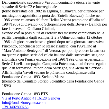
Dal campionato successivo Vavoli incominciò a giocare in varie
squadre di Serie C2 e Interregionale
(tornò nell’estate del 1982 in Liguria, a Chiavari, per difendere per
una stagione agonistica la porta dell’Entella Bacezza), finché nel
1986 venne chiamato dal forte Hellas Verona (campione d’Italia nel
1984/1985) di Osvaldo «lo Schopenhauer della Bovisa» Bagnoli per
fare la riserva di Giuliano Giuliani,
avendo così la possibilità di esordire nel massimo campionato nella
partita pareggiata dagli scaligeri 2-2 a Udine domenica 12 ottobre
1986 e di giocare anche sette giorni dopo nella giornata successiva
l’incontro, conclusosi con lo stesso risultato, con l’Avellino al
“Marc’Antonio Bentegodi” di Verona, per poi riprendere la carriera
tra quarta e quinta serie del calcio italiano dalla successiva stagione
agonistica con l’unica eccezione nel 1991/1992 di un’esperienza in
Serie C1 nella compagine Campania Puteolana, a cui fecero seguito
quelle in formazioni minori della Sardegna, sua «terra di elezione».
Alla famiglia Vavoli vadano le più sentite condoglianze della
Fondazione Genoa 1893. Stefano Massa
(membro del Comitato Storico Scientifico della Fondazione Genoa
1893)
Fondazione Genoa 1893 ETS
Via al Porto Antico 4 | 16128 Genova
info@fondazionegenoa.com
+39 3402800268