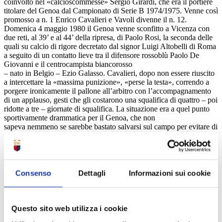
coinvolto nel «calcioscommesse» Sergio Girardi, che era il portiere
titolare del Genoa dal Campionato di Serie B 1974/1975. Venne così
promosso a n. 1 Enrico Cavalieri e Vavoli divenne il n. 12.
Domenica 4 maggio 1980 il Genoa venne sconfitto a Vicenza con
due reti, al 39’ e al 44’ della ripresa, di Paolo Rosi, la seconda delle
quali su calcio di rigore decretato dal signor Luigi Altobelli di Roma
a seguito di un contatto lieve tra il difensore rossoblù Paolo De
Giovanni e il centrocampista biancorosso
– nato in Belgio – Ezio Galasso. Cavalieri, dopo non essere riuscito
a intercettare la «massima punizione», «perse la testa», correndo a
porgere ironicamente il pallone all’arbitro con l’accompagnamento
di un applauso, gesti che gli costarono una squalifica di quattro – poi
ridotte a tre – giornate di squalifica. La situazione era a quel punto
sportivamente drammatica per il Genoa, che non
sapeva nemmeno se sarebbe bastato salvarsi sul campo per evitare di
giocare in Serie C1 nella successiva stagione agonistica, visto che
doveva superare il processo per la presunta «combine» nell’incontro
pareggiato 1-1 in casa con il Palermo domenica 13 gennaio 1980, in
cui, secondo la tesi
dell’accusa, sarebbe stato coinvolto Girardi, perché, «al netto» delle
Consenso
Dettagli
Informazioni sui cookie
problematiche giudiziarie, la «parte destra» della classifica recitava a
cinque giornate dal termine (con dieci punti ancora da assegnare,
visto
che la vittoria portava all’epoca due punti) Atalanta, Palermo e
Questo sito web utilizza i cookie
Genoa 32 punti, Sambenedettese 31 punti, Pisa e Taranto 30 punti,