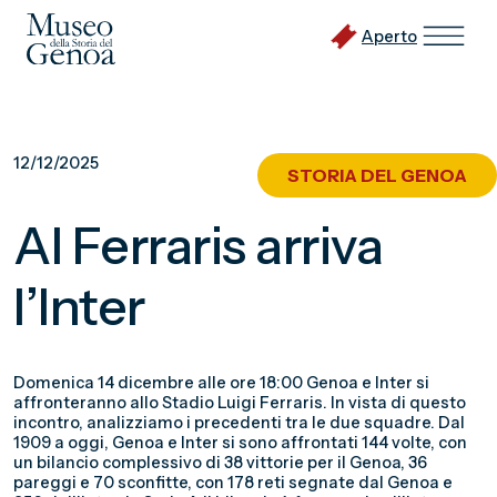
Aperto
Vai
al
12/12/2025
STORIA DEL GENOA
contenuto
principale
Al Ferraris arriva
l’Inter
Domenica 14 dicembre alle ore 18:00 Genoa e Inter si
affronteranno allo Stadio Luigi Ferraris. In vista di questo
incontro, analizziamo i precedenti tra le due squadre. Dal
1909 a oggi, Genoa e Inter si sono affrontati 144 volte, con
un bilancio complessivo di 38 vittorie per il Genoa, 36
pareggi e 70 sconfitte, con 178 reti segnate dal Genoa e