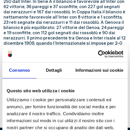
250 dall’Inter. In Serie A il bilancio è favorevole all’Inter con
62 vittorie, 36 pareggi e 37 sconfitte, con 227 gol segnati
dai nerazzurri e 167 dai rossoblù. In Coppa Italia il bilancio è
nettamente favorevole all’Inter con 8 vittorie e 1 sconfitta,
23 reti segnate dai nerazzurri e 11 dai rossoblù. A Genova il
bilancio è più equilibrato: 27 vittorie del Genoa, 24 pareggi
e 19 sconfitte, con 112 gol segnati dai rossoblù e 90 dai
nerazzurri. Il primo precedente tra Genoa e Inter risale al 12
dicembre 1909, quando l’Internazionale si impose per 2-0
in casa in Prima Categoria. Da allora, 115 anni di storia
condivisa e di sfide sempre combattute. Tra i precedenti
più memorabili spicca Internazionale-Genoa 5-4 del 1°
aprile 2012 in Serie A. Nove gol in una delle sfide più
emozionanti e ricche di reti tra le due squadre. Negli ultimi
Consenso
Dettagli
Informazioni sui cookie
due incontri al Ferraris, Genoa e Inter hanno pareggiato: 1-1
il 29 dicembre 2023 e 2-2 il 17 agosto 2024. Domenica 14
dicembre alle ore 18:00 allo Stadio Luigi Ferraris si
disputerà il 145° confronto tra Genoa e Inter. Dal 1909 a
Questo sito web utilizza i cookie
oggi, 144 partite hanno costruito una storia lunga oltre un
Utilizziamo i cookie per personalizzare contenuti ed
secolo.
Tutti i precedenti tra il Genoa e l’Internazionale e
annunci, per fornire funzionalità dei social media e per
l’Ambrosiana
analizzare il nostro traffico. Condividiamo inoltre
informazioni sul modo in cui utilizzi il nostro sito con i
nostri partner che si occupano di analisi dei dati web,