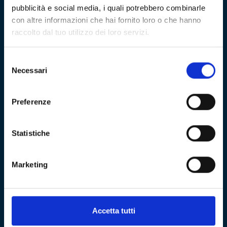
pubblicità e social media, i quali potrebbero combinarle
con altre informazioni che hai fornito loro o che hanno
Fondazione Genoa 1893 ETS
raccolto dal tuo utilizzo dei loro servizi.
Via al Porto Antico 4 | 16128 Genova
Selezione
Necessari
del
info@fondazionegenoa.com
consenso
+39 3402800268
Preferenze
Statistiche
Marketing
Sitemap
VISITA
Education
Accetta tutti
ESPLORA
Shop
Mostre e percorsi
Sostienici