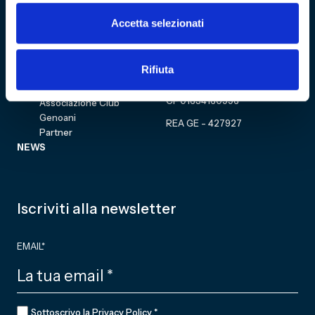
Eventi
Accetta selezionati
Carrello
Genoa CFC
Sezione personale
Collezione
Cultural Heritage
Acquista biglietto
Rifiuta
COMMUNITY
Fondazione
CF 01634160996
Associazione Club
Genoani
REA GE - 427927
Partner
NEWS
Iscriviti alla newsletter
EMAIL
*
CONSENSO
*
Sottoscrivo la
Privacy Policy
.
*