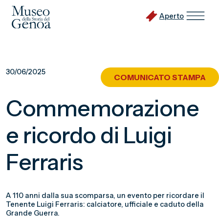
Aperto
Vai
al
30/06/2025
COMUNICATO STAMPA
contenuto
principale
Commemorazione
e ricordo di Luigi
Ferraris
A 110 anni dalla sua scomparsa, un evento per ricordare il
Tenente Luigi Ferraris: calciatore, ufficiale e caduto della
Grande Guerra.