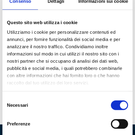
Consenso
Dettagli
Informazioni sui cookie
calciatori italiani e figura storica del Genoa CFC. Caduto
a soli 27 anni, il 23 agosto 1915, il suo sacrificio è
diventato simbolo di una generazione spezzata dalla
Questo sito web utilizza i cookie
guerra. L’iniziativa, che si terrà
domenica 20 luglio
2025
, rappresenta non solo un tributo alla memoria di
Utilizziamo i cookie per personalizzare contenuti ed
Ferraris, ma anche un’occasione di riflessione storica e
annunci, per fornire funzionalità dei social media e per
civile. Durante la cerimonia verrà inaugurata una targa
analizzare il nostro traffico. Condividiamo inoltre
commemorativa e una bacheca informativa presso il
informazioni sul modo in cui utilizzi il nostro sito con i
luogo identificato, restituendo dignità e memoria al sito
nostri partner che si occupano di analisi dei dati web,
della sua prima sepoltura. Saranno presenti autorità civili
pubblicità e social media, i quali potrebbero combinarle
e militari, rappresentanti delle istituzioni coinvolte,
con altre informazioni che hai fornito loro o che hanno
esponenti del mondo sportivo e la cittadinanza. L’evento
raccolto dal tuo utilizzo dei loro servizi.
si inserisce nelle iniziative per il 110° anniversario della
scomparsa di Ferraris e mira a unire la memoria storica
Selezione
con i valori dello sport, del coraggio e dell’impegno
Necessari
del
civile.
consenso
Preferenze