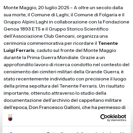
Monte Maggio, 20 luglio 2025 – A oltre un secolo dalla
sua morte, il Comune di Laghi, il Comune di Folgaria e il
Gruppo Alpini Laghi in collaborazione con la Fondazione
Genoa 1893 ETS e il Gruppo Storico Scientifico
dell’Associazione Club Genoani, organizza una
cerimonia commemorativa per ricordare il
Tenente
Luigi Ferraris
, caduto sul fronte del Monte Maggio
durante la Prima Guerra Mondiale. Grazie a un
approfondito lavoro di ricerca condotto nel contesto del
censimento dei cimiteri militari della Grande Guerra, è
stato recentemente individuato con precisione il luogo
della prima sepoltura del Tenente Ferraris. Un risultato
importante, ottenuto attraverso lo studio della
documentazione dell’archivio del cappellano militare
dell’epoca, Don Francesco Galloni, che ha permesso di
identificare l’area dove venne originariamente sepolto
l’eroico ufficiale. Ferraris, nato a Firenze e cresciuto a
Torino, è ricordato anche come uno dei primi grandi