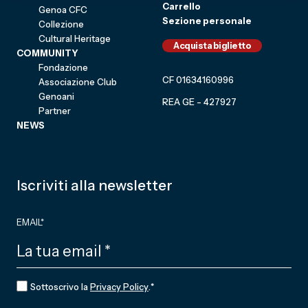
Carrello
Genoa CFC
Sezione personale
Collezione
Cultural Heritage
Acquista biglietto
COMMUNITY
Fondazione
CF 01634160996
Associazione Club
Genoani
REA GE - 427927
Partner
NEWS
Iscriviti alla newsletter
EMAIL
*
CONSENSO
*
Sottoscrivo la
Privacy Policy
.
*