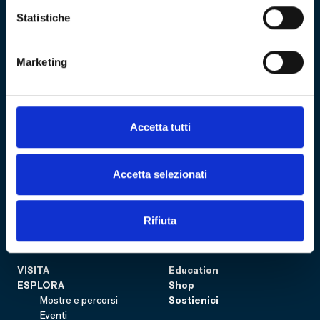
Statistiche
Fondazione Genoa 1893 ETS
Via al Porto Antico 4 | 16128 Genova
Marketing
info@fondazionegenoa.com
+39 3402800268
Accetta tutti
Accetta selezionati
Rifiuta
Sitemap
VISITA
Education
ESPLORA
Shop
Mostre e percorsi
Sostienici
Eventi