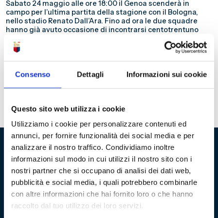
Sabato 24 maggio alle ore 18:00 il Genoa scenderà in
campo per l’ultima partita della stagione con il Bologna,
nello stadio Renato Dall’Ara. Fino ad ora le due squadre
hanno già avuto occasione di incontrarsi centotrentuno
volte, di cui centoquindici in massima serie, dodici in serie B
e quattro in Coppa Italia. Nella massima serie il Bologna è in
vantaggio con quarantatré vittorie, trentasette pareggi e
trentacinque sconfitte; così come in serie B con sei vittorie,
quattro pareggi e due sconfitte. Mentre in Coppia Italia il
Consenso
Dettagli
Informazioni sui cookie
bilancio è favore dei rossoblù, con due vittorie, un pareggio
e una sconfitta. Leggi qui tutti i precedenti tra Genoa e
Bologna!
Tutti i precedenti tra il Genoa e il Bologna
Questo sito web utilizza i cookie
Utilizziamo i cookie per personalizzare contenuti ed
annunci, per fornire funzionalità dei social media e per
analizzare il nostro traffico. Condividiamo inoltre
informazioni sul modo in cui utilizzi il nostro sito con i
Fondazione Genoa 1893 ETS
nostri partner che si occupano di analisi dei dati web,
Via al Porto Antico 4 | 16128 Genova
pubblicità e social media, i quali potrebbero combinarle
con altre informazioni che hai fornito loro o che hanno
info@fondazionegenoa.com
raccolto dal tuo utilizzo dei loro servizi.