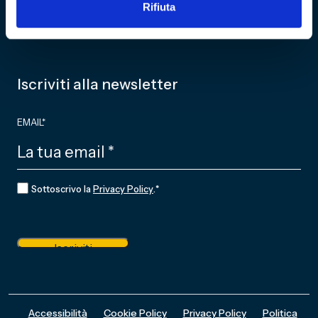
Rifiuta
Partner
NEWS
Iscriviti alla newsletter
EMAIL
*
CONSENSO
*
Sottoscrivo la
Privacy Policy
.
*
Iscriviti
Accessibilità
Cookie Policy
Privacy Policy
Politica