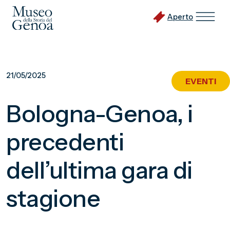
Aperto
Vai
al
21/05/2025
EVENTI
contenuto
principale
Bologna-Genoa, i
precedenti
dell’ultima gara di
stagione