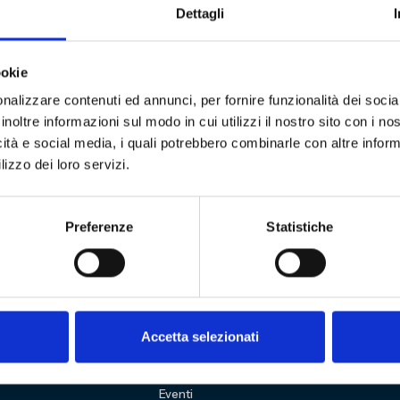
Dettagli
alla seconda all’ottava, all’undicesima e alla venti
a rocambolesca vittoria (3-2) al 54′ della ripresa 
iato, in virtù della favorevole “classifica avulsa ne
ookie
entrambe le squadre accomunate dai colori sociali
nalizzare contenuti ed annunci, per fornire funzionalità dei socia
 dovrà difendere, conquistando tre vittorie nelle u
inoltre informazioni sul modo in cui utilizzi il nostro sito con i n
o Gambino” di Arenzano, domenica 4 maggio, ore 1
icità e social media, i quali potrebbero combinarle con altre inform
zzo Femminile, inframmezzate dalla trasferta in 
lizzo dei loro servizi.
en e l’Hellas Verona Women
Preferenze
Statistiche
3
Sitemap
Accetta selezionati
VISITA
Education
ESPLORA
Shop
Mostre e percorsi
Sostienici
Eventi