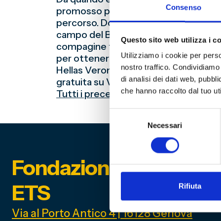
Consenso
promosso per diciotto (non lo è stato d
percorso. Domenica scorsa, grazie all
campo del Bologna Women, si è riappropr
Questo sito web utilizza i c
compagine felsinea, del terzo posto (
Utilizziamo i cookie per perso
per ottenere la promozione in Serie A,
nostro traffico. Condividiamo 
Hellas Verona Women (Stadio “Nazari
di analisi dei dati web, pubbl
gratuita su VIVO AZZURRO TV -) e Are
che hanno raccolto dal tuo uti
Tutti i precedenti tra il Genoa Wom
Selezione
Necessari
del
consenso
Fondazione Genoa 189
ETS
Rifiuta
Via al Porto Antico 4 | 16128 Genova