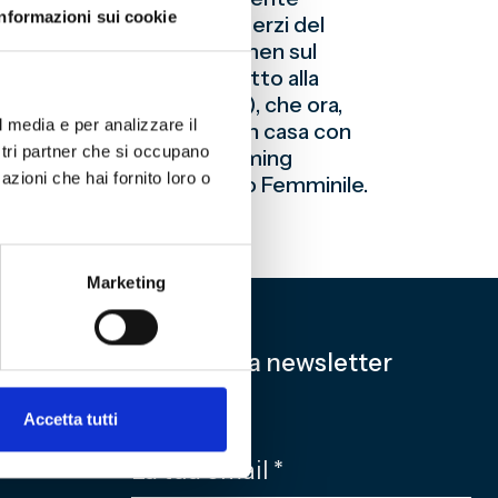
Informazioni sui cookie
seiesima), cioè per i due terzi del
della capolista Ternana Women sul
gli scontri diretti” rispetto alla
 rossoblù hanno 57 punti), che ora,
l media e per analizzare il
ltime tre partite, le due in casa con
ostri partner che si occupano
5,00 – con diretta streaming
azioni che hai fornito loro o
casa dell’Orobica Bergamo Femminile.
Marketing
Iscriviti alla newsletter
Accetta tutti
EMAIL
*