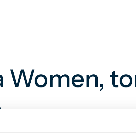
 Women, tor
o
i Serie B femminile il Genoa Women è stato su ven