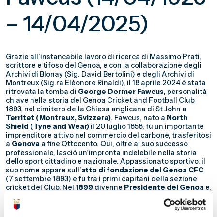
– 14/04/2025)
Grazie all’instancabile lavoro di ricerca di Massimo Prati,
scrittore e tifoso del Genoa, e con la collaborazione degli
Archivi di Blonay (Sig. David Bertolini) e degli Archivi di
Montreux (Sig.ra Eléonore Rinaldi), il 18 aprile 2024 è stata
ritrovata la tomba di
George Dormer Fawcus
, personalità
chiave nella storia del Genoa Cricket and Football Club
1893, nel cimitero della Chiesa anglicana di St John a
Territet (Montreux, Svizzera)
. Fawcus, nato a
North
Shield (Tyne and Wear)
il 20 luglio 1858, fu un importante
imprenditore attivo nel commercio del carbone, trasferitosi
a
Genova
a fine Ottocento. Qui, oltre al suo successo
professionale, lasciò un’impronta indelebile nella storia
dello sport cittadino e nazionale. Appassionato sportivo, il
suo nome appare sull’
atto di fondazione del Genoa CFC
(7 settembre 1893) e fu tra i primi capitani della sezione
cricket del Club. Nel
1899
divenne
Presidente del Genoa
e,
nel 1900, fu
calciatore della squadra campione d’Italia
.
Durante la sua presidenza, il Genoa vinse
cinque titoli
nazionali
(1899, 1900, 1902, 1903, 1904), affermandosi come