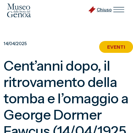
Chiuso
Vai
al
14/04/2025
EVENTI
contenuto
principale
Cent’anni dopo, il
ritrovamento della
tomba e l’omaggio a
George Dormer
Fawcus (14/04/1925