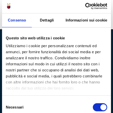
Italia. Fatta eccezione per il Campionato Alta Italia, in cui si
registrano una vittoria e 3 reti per parte, il bilancio è
favorevole in tutte le tipologie alla Juventus.
Tutti i
precedenti tra il Genoa e la Juventus
Consenso
Dettagli
Informazioni sui cookie
Questo sito web utilizza i cookie
Utilizziamo i cookie per personalizzare contenuti ed
Fondazione Genoa 1893 ETS
annunci, per fornire funzionalità dei social media e per
Via al Porto Antico 4 | 16128 Genova
analizzare il nostro traffico. Condividiamo inoltre
informazioni sul modo in cui utilizzi il nostro sito con i
info@fondazionegenoa.com
nostri partner che si occupano di analisi dei dati web,
pubblicità e social media, i quali potrebbero combinarle
+39 3402800268
con altre informazioni che hai fornito loro o che hanno
raccolto dal tuo utilizzo dei loro servizi.
Selezione
Necessari
del