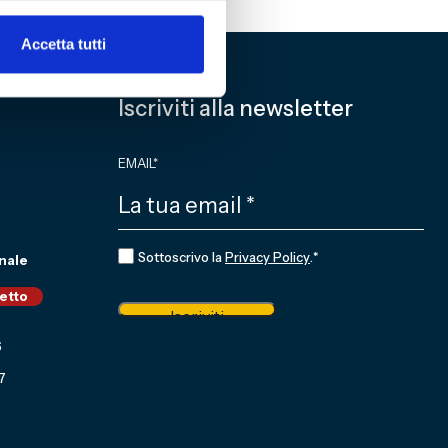
Accetta tutti
Iscriviti alla newsletter
EMAIL
*
CONSENSO
*
Sottoscrivo la
Privacy Policy
.
*
nale
ietto
Iscriviti
6
7