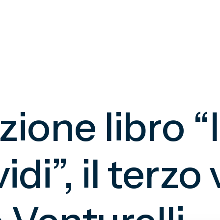
ione libro “
idi”, il terz