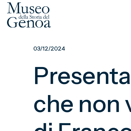
Vai
al
03/12/2024
contenuto
principale
Presentaz
che non v