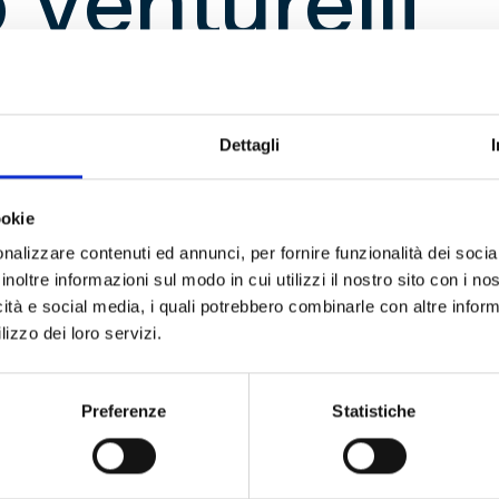
 Venturelli
 ore 17, presso il Museo del Ge
o volume della trilogia su mist
Dettagli
l 1912 al 1925, opera di Franco V
ookie
 vengono raccontati, attraverso 
nalizzare contenuti ed annunci, per fornire funzionalità dei socia
 1923/24, vinto dal Genoa, e il
inoltre informazioni sul modo in cui utilizzi il nostro sito con i n
icità e social media, i quali potrebbero combinarle con altre inform
i cinque spareggi tra Genoa e 
lizzo dei loro servizi.
nte l’autore e con la partecipa
Preferenze
Statistiche
he potrà intervenire con proprie