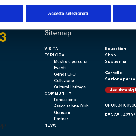
Accetta selezionati
3
Sitemap
VISITA
Education
ESPLORA
Shop
Mostre e percorsi
Sostienici
Eventi
Carrello
Genoa CFC
Sezione perso
Collezione
Cultural Heritage
Acquista bigl
COMMUNITY
Fondazione
CF 0163416099
Associazione Club
Genoani
REA GE - 42792
Partner
NEWS