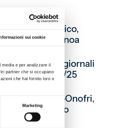
noa al Porto Antico,
er Garbutt nel Genoa
Informazioni sui cookie
enturelli.
gli articoli di giornali
l media e per analizzare il
 campionato 1924/25
ostri partner che si occupano
azioni che hai fornito loro o
Bologna.
zione di ClaudioOnofri,
Marketing
 considerazioni o