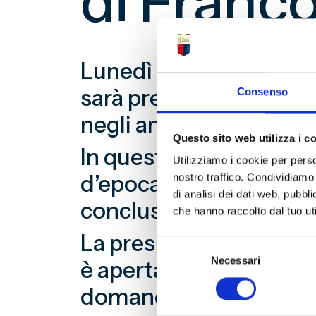
di Franco
Lunedì 9 dicembre, alle
sarà presentato il terz
Consenso
negli anni che vanno da
Questo sito web utilizza i c
In questo ultimo volume
Utilizziamo i cookie per perso
d’epoca, il campionato
nostro traffico. Condividiamo 
di analisi dei dati web, pubbl
conclusosi con i famos
che hanno raccolto dal tuo uti
La presentazione, prese
Selezione
Necessari
del
è aperta al pubblico, c
consenso
domande.