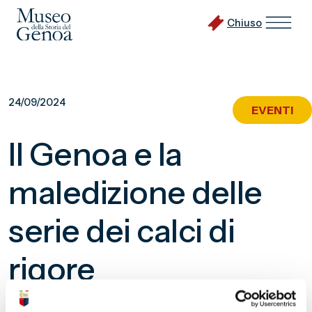
Chiuso
Vai
al
24/09/2024
EVENTI
contenuto
principale
Il Genoa e la
maledizione delle
serie dei calci di
rigore