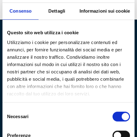
Il Genoa e la maledizione delle serie dei calci di rigore
Consenso
Dettagli
Informazioni sui cookie
Questo sito web utilizza i cookie
Fondazione Genoa 1893 ETS
Utilizziamo i cookie per personalizzare contenuti ed
annunci, per fornire funzionalità dei social media e per
Via al Porto Antico 4 | 16128 Genova
analizzare il nostro traffico. Condividiamo inoltre
informazioni sul modo in cui utilizzi il nostro sito con i
info@fondazionegenoa.com
nostri partner che si occupano di analisi dei dati web,
+39 3402800268
pubblicità e social media, i quali potrebbero combinarle
con altre informazioni che hai fornito loro o che hanno
raccolto dal tuo utilizzo dei loro servizi.
Selezione
Necessari
del
Sitemap
consenso
VISITA
Education
Preferenze