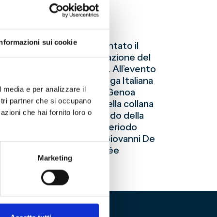
Informazioni sui cookie
to Antico 4), verrà presentato il
ncarlo Rizzoglio, con prefazione del
lla Fondazione Genoa 1893. All’evento
nché Presidente della Lega Italiana
l media e per analizzare il
erà una visita al Museo del Genoa
ostri partner che si occupano
De Ferrari ed inserito nella collana
azioni che hai fornito loro o
ntaruli e racconta il periodo della
gli inediti. Si tratta del periodo
uello di Edoardo Catto e Giovanni De
5 e 1924-1925, della tournée
Marketing
1923 e 1924.