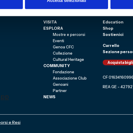
Accetta selezionati
3
Sitemap
VISITA
Education
ESPLORA
Shop
Mostre e percorsi
Sostienici
Eventi
Carrello
Genoa CFC
Sezione perso
Collezione
Cultural Heritage
Acquista bigl
COMMUNITY
Fondazione
CF 0163416099
Associazione Club
Genoani
REA GE - 42792
Partner
NEWS
orsi e Resi