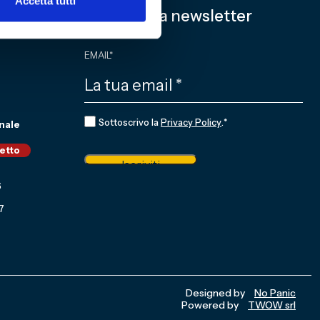
Accetta tutti
Iscriviti alla newsletter
EMAIL
*
CONSENSO
*
Sottoscrivo la
Privacy Policy
.
*
nale
ietto
Iscriviti
6
7
Designed by
No Panic
Powered by
TWOW srl