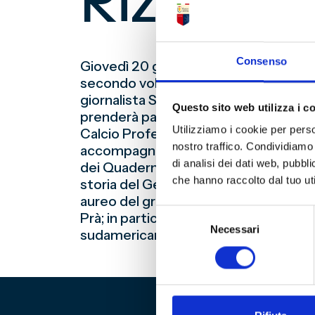
Rizzoglio
Consenso
Giovedì 20 giugno 2024, alle ore 16:00
secondo volume della “Storia del Genoa
giornalista Sebastiano Vernazza. Con 
Questo sito web utilizza i c
prenderà parte il Dott. Matteo Maran
Utilizziamo i cookie per perso
Calcio Professionistico (nota come “Leg
nostro traffico. Condividiamo 
accompagnato da esponenti del Comitat
di analisi dei dati web, pubbl
dei Quaderni della Fondazione Genoa, il
che hanno raccolto dal tuo uti
storia del Genoa compreso fra il 1914 e
aureo del grande Genoa di “mister” W
Selezione
Prà; in particolare, saranno narrate l
Necessari
del
sudamericana del 1923 e, naturalmente
consenso