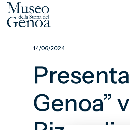
Vai
al
14/06/2024
contenuto
principale
Presentaz
Genoa” vo