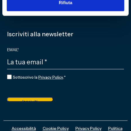
Rifiuta
Partner
NEWS
Iscriviti alla newsletter
EMAIL
*
CONSENSO
*
Sottoscrivo la
Privacy Policy
.
*
Iscriviti
Accessibilità
Cookie Policy
Privacy Policy
Politica