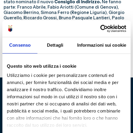
stato nominato il nuovo
Consiglio di Indirizzo.
Ne fanno
parte: Franco Abrile, Fabio Ariotti (Comune di Genova),
Giacomo Berrino, Simona Ferro (Regione Liguria), Giorgio
Guerello, Riccardo Grossi, Bruno Pasquale Lantieri, Paolo
Lavagetto, Giovanna Liconti, Roberto Martini, Gian Paolo
Samengo, Giovanni Villani. Fanno parte del
Consiglio di
Reggenza
: Luca Barabino, Andrea D’Angelo, Paolo Gatto. I
Reggenti della Fondazione
saranno:
Giuseppe Costa
,
nominato dal Consiglio di Indirizzo della Fondazione e
Consenso
Dettagli
Informazioni sui cookie
Eugenio Segalerba
, nominato dal Genoa Cfc. Giorgio
Guerello è stato nominato
responsabile delle relazioni
esterne
del Consiglio di Indirizzo.
Questo sito web utilizza i cookie
Utilizziamo i cookie per personalizzare contenuti ed
annunci, per fornire funzionalità dei social media e per
analizzare il nostro traffico. Condividiamo inoltre
informazioni sul modo in cui utilizzi il nostro sito con i
Fondazione Genoa 1893 ETS
nostri partner che si occupano di analisi dei dati web,
Via al Porto Antico 4 | 16128 Genova
pubblicità e social media, i quali potrebbero combinarle
con altre informazioni che hai fornito loro o che hanno
info@fondazionegenoa.com
raccolto dal tuo utilizzo dei loro servizi.