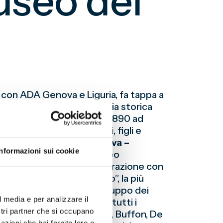
useo del
e con ADA Genova e Liguria, fa tappa a
lorizzazione della memoria storica
ale Italiana di calcio dal 1890 ad
 Sampdoria; nonni, padri, figli e
a tappa avrà luogo a
Genova –
Informazioni sui cookie
el Mare”, il più grande museo
romossa da ADA, in collaborazione con
i di “Un Secolo d’Azzurro”, la più
alla sulla nascita allo sviluppo dei
l media e per analizzare il
palloni, gli scarponcini e tutti i
ostri partner che si occupano
ssi, Totti, Baggio, Maldini, Buffon, De