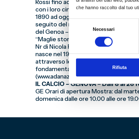
di analisi dei dati web, pubbl
Rossi fino ad arrivare a Donnarumma, Ve
che hanno raccolto dal tuo uti
con i loro cimeli più belli. In esposiz
1890 ad oggi, per far comprendere, in p
Selezione
seguito del mondo. All’interno della 
Necessari
del
del Genoa – vinta dal Genoa nel prim
consenso
“Maglie storiche Genoa” – della colle
Nr di Nicola Raccuglia, che ha vestito l
nasce nel 1990 per difendere e tutelar
attraverso le proprie articolazioni reg
Rifiuta
fondamentale importanza per una soci
(www.adanazionale.it). (Iniziativa real
IL CALCIO – GENOVA
–
Dall’8 al 28
GE Orari di apertura Mostra: dal marte
domenica dalle ore 10.00 alle ore 19.0