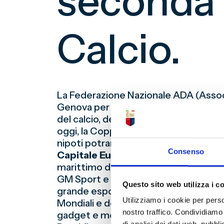
seconda 
Calcio.
La Federazione Nazionale ADA (Associa
Genova per il secondo appuntamento d
del calcio, denominato “Raccontami com’
oggi, la Coppa del Mondo e una sezion
nipoti potranno unirsi nel racconto de
Consenso
Capitale Europea dello Sport 2024
marittimo del Mediterraneo. L’ingress
GM Sport e l’Associazione Sant’Anna, de
Questo sito web utilizza i c
grande esposizione d’Italia – forse euro
Utilizziamo i cookie per perso
Mondiali e degli Europei; dal materiale c
nostro traffico. Condividiamo 
gadget e memorabilia, compresi i gioch