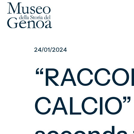
Vai
al
24/01/2024
contenuto
principale
“RACCON
CALCIO” 