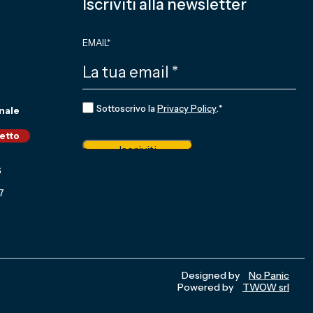
Iscriviti alla newsletter
EMAIL
*
CONSENSO
*
Sottoscrivo la
Privacy Policy
.
*
nale
ietto
Iscriviti
6
7
Designed by
No Panic
Powered by
TWOW srl