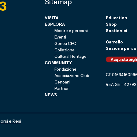
3
Sitemap
VISITA
Education
ESPLORA
Shop
Mostre e percorsi
Sostienici
Eventi
Carrello
Genoa CFC
Sezione perso
Collezione
Cultural Heritage
Acquista bigl
COMMUNITY
Fondazione
CF 0163416099
Associazione Club
Genoani
REA GE - 42792
Partner
NEWS
orsi e Resi