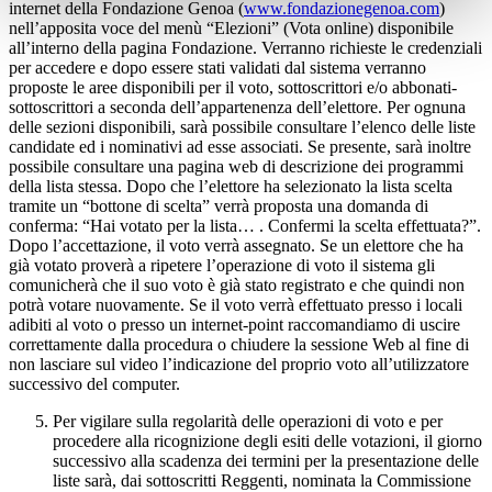
internet della Fondazione Genoa (
www.fondazionegenoa.com
)
nell’apposita voce del menù “Elezioni” (Vota online) disponibile
all’interno della pagina Fondazione. Verranno richieste le credenziali
per accedere e dopo essere stati validati dal sistema verranno
proposte le aree disponibili per il voto, sottoscrittori e/o abbonati-
sottoscrittori a seconda dell’appartenenza dell’elettore. Per ognuna
delle sezioni disponibili, sarà possibile consultare l’elenco delle liste
candidate ed i nominativi ad esse associati. Se presente, sarà inoltre
possibile consultare una pagina web di descrizione dei programmi
della lista stessa. Dopo che l’elettore ha selezionato la lista scelta
tramite un “bottone di scelta” verrà proposta una domanda di
conferma: “Hai votato per la lista… . Confermi la scelta effettuata?”.
Dopo l’accettazione, il voto verrà assegnato. Se un elettore che ha
già votato proverà a ripetere l’operazione di voto il sistema gli
comunicherà che il suo voto è già stato registrato e che quindi non
potrà votare nuovamente. Se il voto verrà effettuato presso i locali
adibiti al voto o presso un internet-point raccomandiamo di uscire
correttamente dalla procedura o chiudere la sessione Web al fine di
non lasciare sul video l’indicazione del proprio voto all’utilizzatore
successivo del computer.
Per vigilare sulla regolarità delle operazioni di voto e per
procedere alla ricognizione degli esiti delle votazioni, il giorno
successivo alla scadenza dei termini per la presentazione delle
liste sarà, dai sottoscritti Reggenti, nominata la Commissione