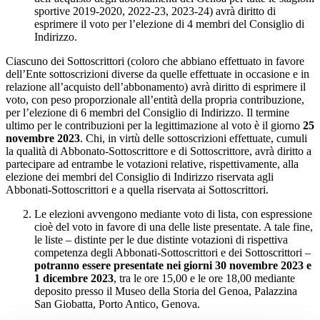
sportive 2019-2020, 2022-23, 2023-24) avrà diritto di
esprimere il voto per l’elezione di 4 membri del Consiglio di
Indirizzo.
Ciascuno dei Sottoscrittori (coloro che abbiano effettuato in favore
dell’Ente sottoscrizioni diverse da quelle effettuate in occasione e in
relazione all’acquisto dell’abbonamento) avrà diritto di esprimere il
voto, con peso proporzionale all’entità della propria contribuzione,
per l’elezione di 6 membri del Consiglio di Indirizzo. Il termine
ultimo per le contribuzioni per la legittimazione al voto è il giorno
25
novembre 2023
. Chi, in virtù delle sottoscrizioni effettuate, cumuli
la qualità di Abbonato-Sottoscrittore e di Sottoscrittore, avrà diritto a
partecipare ad entrambe le votazioni relative, rispettivamente, alla
elezione dei membri del Consiglio di Indirizzo riservata agli
Abbonati-Sottoscrittori e a quella riservata ai Sottoscrittori.
Le elezioni avvengono mediante voto di lista, con espressione
cioè del voto in favore di una delle liste presentate. A tale fine,
le liste – distinte per le due distinte votazioni di rispettiva
competenza degli Abbonati-Sottoscrittori e dei Sottoscrittori –
potranno essere presentate nei giorni 30 novembre 2023 e
1 dicembre 2023
, tra le ore 15,00 e le ore 18,00 mediante
deposito presso il Museo della Storia del Genoa, Palazzina
San Giobatta, Porto Antico, Genova.