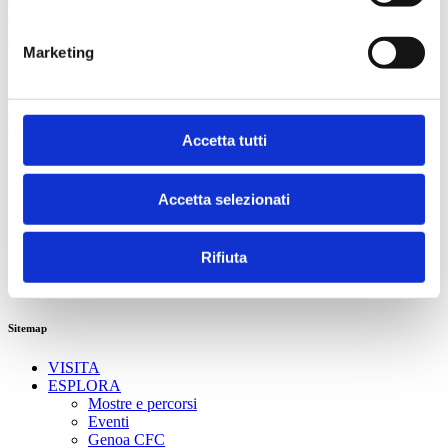
didattica@fondazionegenoa.com e whattsapp 3755331428. Costo: 4
euro (acquistando il biglietto del Museo). Attività per bambini dai 6
anni in su. (5 anni se accompagnati)
Marketing
Fondazione Genoa 1893 ETS
Via al Porto Antico 4 | 16128 Genova
info@fondazionegenoa.com
+39 3402800268
Accetta tutti
Accetta selezionati
Rifiuta
Sitemap
VISITA
ESPLORA
Mostre e percorsi
Eventi
Genoa CFC