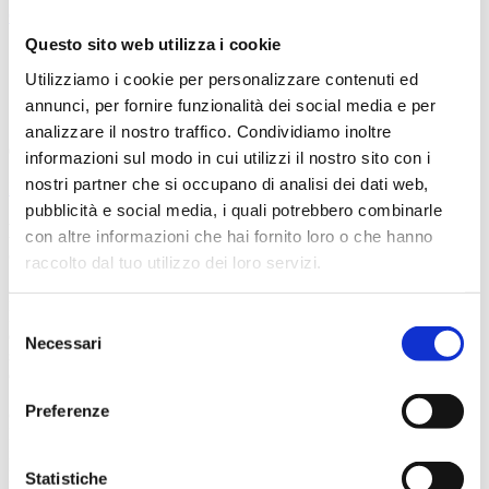
Carrello
Questo sito web utilizza i cookie
Utilizziamo i cookie per personalizzare contenuti ed
annunci, per fornire funzionalità dei social media e per
analizzare il nostro traffico. Condividiamo inoltre
04/11/2023
informazioni sul modo in cui utilizzi il nostro sito con i
nostri partner che si occupano di analisi dei dati web,
Eventi
pubblicità e social media, i quali potrebbero combinarle
Laboratorio “Honey” a cura di Lucrezia Giarratana
con altre informazioni che hai fornito loro o che hanno
e Valentina Bove
raccolto dal tuo utilizzo dei loro servizi.
KID PASS LEGGIAMO AL MUSEO! AVVENTURA TRA LE
PAGINE
Sabato 11 novembre alle ore 10.30
presso la Sala 1893
Selezione
del Museo del Genoa si terrà il laboratorio “Honey” Il laboratorio
Necessari
del
s’ispira all’omonimo libro polisensoriale pubblicato da ERGA
consenso
edizioni per le autrici Valentina Bove (ApiGenova), Elisabetta
Saturno (Biblioteca Ceriale) e Lucrezia Giarratana (artista), con il
Preferenze
contributo di Coop Liguria.
Letture e giochi per conoscere la biodiversità e l’importanza degli
insetti impollinatori, perché tutti noi, attraverso piccoli gesti,
possiamo salvare il pianeta! Prenotazione obbligatoria:
Statistiche