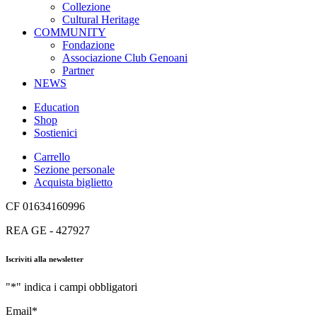
Collezione
Cultural Heritage
COMMUNITY
Fondazione
Associazione Club Genoani
Partner
NEWS
Education
Shop
Sostienici
Carrello
Sezione personale
Acquista biglietto
CF 01634160996
REA GE - 427927
Iscriviti alla newsletter
"
*
" indica i campi obbligatori
Email
*