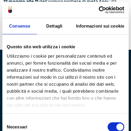
13 maggio alle 11
dell’iconico portiere di metà Anni ’70,
Sergio Girardi. Dal 1975 al 1980 difende la porta del Grifone,
vincendo il campionato di serie B 1975/76, collezionando
ben 182 presenze. Detto anche “u tenaggia”, Sergio ha
scritto pagine importanti della storia del Genoa ed è
Consenso
Dettagli
Informazioni sui cookie
tuttora presente nei racconti e nei ricordi dei sostenitori
rossoblu, che gli sono tanto affezionati.
Questo sito web utilizza i cookie
Utilizziamo i cookie per personalizzare contenuti ed
annunci, per fornire funzionalità dei social media e per
analizzare il nostro traffico. Condividiamo inoltre
Fondazione Genoa 1893 ETS
informazioni sul modo in cui utilizzi il nostro sito con i
Via al Porto Antico 4 | 16128 Genova
nostri partner che si occupano di analisi dei dati web,
pubblicità e social media, i quali potrebbero combinarle
info@fondazionegenoa.com
con altre informazioni che hai fornito loro o che hanno
raccolto dal tuo utilizzo dei loro servizi.
+39 3402800268
Selezione
Necessari
del