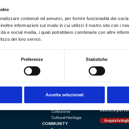
, che si differenziano per soli 14 anni dalla recipro
ookie
rivano a Genova in cerca di riscatto, mentre il Geno
nalizzare contenuti ed annunci, per fornire funzionalità dei socia
e la posizione in classifica.
Tutti i precedenti tra 
inoltre informazioni sul modo in cui utilizzi il nostro sito con i n
icità e social media, i quali potrebbero combinarle con altre inform
lizzo dei loro servizi.
Preferenze
Statistiche
3
Sitemap
VISITA
Education
ESPLORA
Shop
Mostre e percorsi
Sostienici
Accetta selezionati
Eventi
Carrello
Genoa CFC
Sezione perso
Collezione
Cultural Heritage
Acquista bigl
COMMUNITY