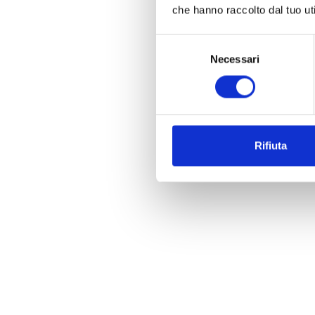
che hanno raccolto dal tuo uti
Selezione
Necessari
del
consenso
Rifiuta