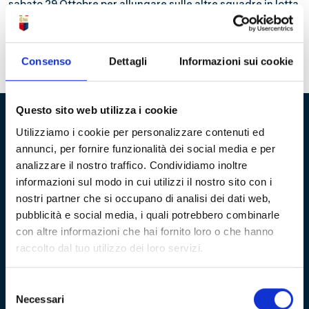
sabato 29 Ottobre per allungare sulle altre squadre in lotta
per il primato. Una gara non semplice contro un avversario
temibile, che il Genoa ha sfidato numerose volte nella sua
lunga storia. Qui di seguito
Tutti i precedenti tra il Genoa e
il Brescia
Consenso
Dettagli
Informazioni sui cookie
Questo sito web utilizza i cookie
Utilizziamo i cookie per personalizzare contenuti ed
Fondazione Genoa 1893 ETS
annunci, per fornire funzionalità dei social media e per
analizzare il nostro traffico. Condividiamo inoltre
Via al Porto Antico 4 | 16128 Genova
informazioni sul modo in cui utilizzi il nostro sito con i
nostri partner che si occupano di analisi dei dati web,
info@fondazionegenoa.com
pubblicità e social media, i quali potrebbero combinarle
+39 3402800268
con altre informazioni che hai fornito loro o che hanno
raccolto dal tuo utilizzo dei loro servizi.
Selezione
Necessari
del