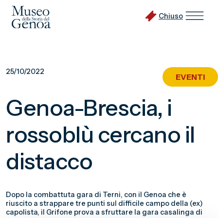
Chiuso
Vai
al
25/10/2022
EVENTI
contenuto
principale
Genoa-Brescia, i
rossoblù cercano il
distacco
Dopo la combattuta gara di Terni, con il Genoa che è
riuscito a strappare tre punti sul difficile campo della (ex)
capolista, il Grifone prova a sfruttare la gara casalinga di