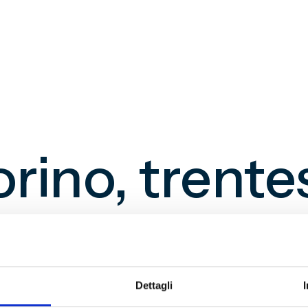
rino, trente
Dettagli
Luigi Ferraris dopo la trasferta di Bergamo, in cui 