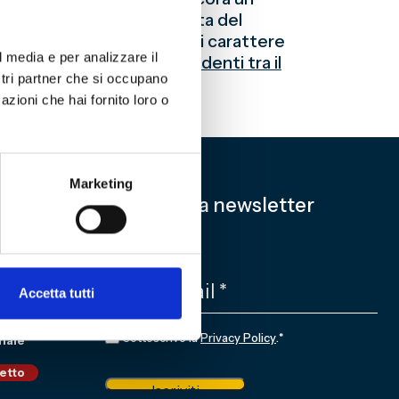
ć porterà a Genova la grinta del
ime giornate, darà prova di carattere
l media e per analizzare il
alvezza. Leggi
Tutti i precedenti tra il
ostri partner che si occupano
itato Storico.
azioni che hai fornito loro o
Marketing
Iscriviti alla newsletter
EMAIL
*
Accetta tutti
CONSENSO
*
Sottoscrivo la
Privacy Policy
.
*
nale
ietto
Iscriviti