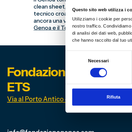
clean sheet, ma senza arrivare alla tan
Questo sito web utilizza i c
tecnico croato, ma l’undici rossoblù d
Utilizziamo i cookie per perso
ancora una volta, alla ricerca del gol 
nostro traffico. Condividiamo 
Genoa e il Torino e le sue anteceden
di analisi dei dati web, pubbl
che hanno raccolto dal tuo uti
Selezione
Necessari
del
Fondazione Genoa 189
consenso
ETS
Rifiuta
Via al Porto Antico 4 | 16128 Genova