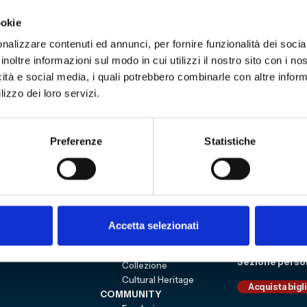
to agognata vittoria del 2022. Il Torino di Ivan Juri
ookie
i Alexander Blessin, dopo le ottime prove delle ult
nalizzare contenuti ed annunci, per fornire funzionalità dei socia
e dei tre punti, ormai fondamentali nella corsa alla s
inoltre informazioni sul modo in cui utilizzi il nostro sito con i n
ti
a cura di Stefano Massa, membro del nostro Com
icità e social media, i quali potrebbero combinarle con altre inform
lizzo dei loro servizi.
Preferenze
Statistiche
3
Sitemap
VISITA
Education
ESPLORA
Shop
Mostre e percorsi
Sostienici
Accetta selezionati
Eventi
Carrello
Genoa CFC
Sezione perso
Collezione
Cultural Heritage
Acquista bigl
COMMUNITY