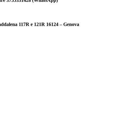
pure 3755331428 (WhatsApp)
a Maddalena 117R e 121R 16124 – Genova