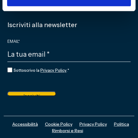
Iscriviti alla newsletter
EMAIL
*
CONSENSO
*
Sottoscrivo la
Privacy Policy
.
*
Iscriviti
Accessibilità
Cookie Policy
Privacy Policy
Politica
Rimborsi e Resi