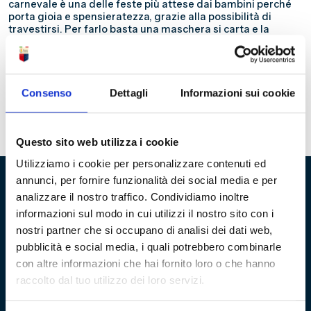
carnevale è una delle feste più attese dai bambini perché
porta gioia e spensieratezza, grazie alla possibilità di
travestirsi. Per farlo basta una maschera si carta e la
trasformazione è compiuta! E’ un’occasione di divertimento
per tutta la famiglia, che nell’atmosfera intima della
propria casa, si ritrova per creare lavoretti originali.
Laboratorio gratuito dai 4 anni. Il video sarà poi visibile sul
canale Youtube della @FondazioneGenoa. Buon
Consenso
Dettagli
Informazioni sui cookie
divertimento, ragazzi!
Scarica le sagome per realizzare la
tua maschera di carnevale!
Sagome Maschere
Questo sito web utilizza i cookie
Utilizziamo i cookie per personalizzare contenuti ed
annunci, per fornire funzionalità dei social media e per
analizzare il nostro traffico. Condividiamo inoltre
Fondazione Genoa 1893 ETS
informazioni sul modo in cui utilizzi il nostro sito con i
nostri partner che si occupano di analisi dei dati web,
Via al Porto Antico 4 | 16128 Genova
pubblicità e social media, i quali potrebbero combinarle
con altre informazioni che hai fornito loro o che hanno
info@fondazionegenoa.com
raccolto dal tuo utilizzo dei loro servizi.
+39 3402800268