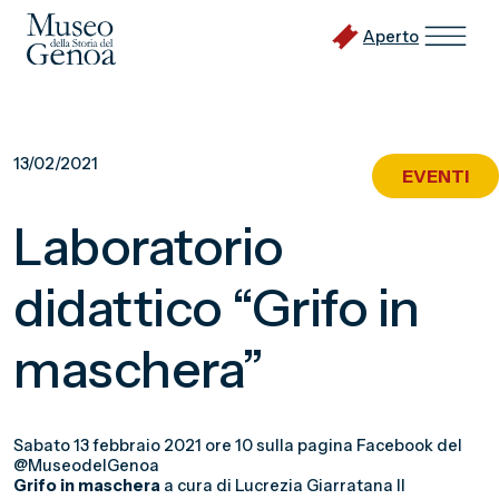
Aperto
Vai
al
13/02/2021
EVENTI
contenuto
principale
Laboratorio
didattico “Grifo in
maschera”
Sabato 13 febbraio 2021 ore 10 sulla pagina Facebook del
@MuseodelGenoa
Grifo in maschera
a cura di Lucrezia Giarratana Il