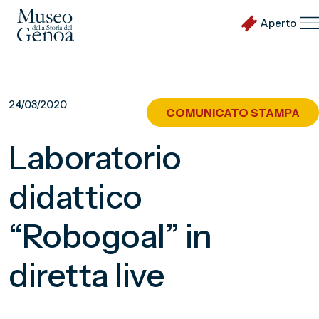
Aperto
Vai
al
24/03/2020
COMUNICATO STAMPA
contenuto
principale
Laboratorio
didattico
“Robogoal” in
diretta live