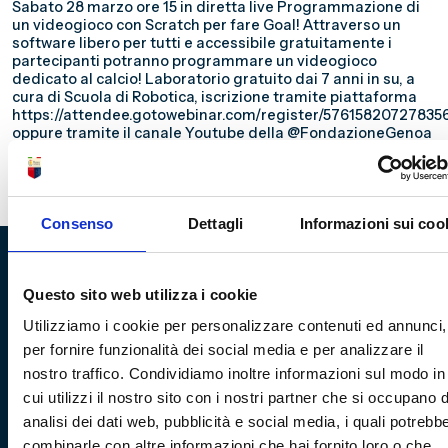
Sabato 28 marzo ore 15 in diretta live Programmazione di
un videogioco con Scratch per fare Goal! Attraverso un
software libero per tutti e accessibile gratuitamente i
partecipanti potranno programmare un videogioco
dedicato al calcio! Laboratorio gratuito dai 7 anni in su, a
cura di Scuola di Robotica, iscrizione tramite piattaforma
https://attendee.gotowebinar.com/register/5761582072783
oppure tramite il canale Youtube della @FondazioneGenoa
link qui di seguito https://www.youtube.com/watch?
v=aZci6T27WeA.
Consenso
Dettagli
Informazioni sui coo
Questo sito web utilizza i cookie
Fondazione Genoa 1893 ETS
Utilizziamo i cookie per personalizzare contenuti ed annunci,
Via al Porto Antico 4 | 16128 Genova
per fornire funzionalità dei social media e per analizzare il
nostro traffico. Condividiamo inoltre informazioni sul modo in
info@fondazionegenoa.com
cui utilizzi il nostro sito con i nostri partner che si occupano d
+39 3402800268
analisi dei dati web, pubblicità e social media, i quali potrebb
combinarle con altre informazioni che hai fornito loro o che