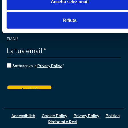
Accetta selezionati
Rifiuta
Iscriviti alla newsletter
EMAIL
*
CONSENSO
*
Sottoscrivo la
Privacy Policy
.
*
Iscriviti
Accessibilità
Cookie Policy
Privacy Policy
Politica
Rimborsi e Resi