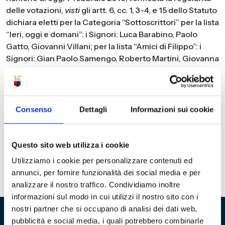
delle votazioni,
visti
gli artt. 6, cc. 1, 3-4, e 15 dello Statuto
dichiara eletti per la Categoria “Sottoscrittori” per la lista
“Ieri, oggi e domani”: i Signori: Luca Barabino, Paolo
Gatto, Giovanni Villani; per la lista “Amici di Filippo”: i
Signori: Gian Paolo Samengo, Roberto Martini, Giovanna
Liconti; per la Categoria “Abbonati-Sottoscrittori”: per la
lista “Amici di Filippo”: i Signori: Giorgio Guerello, Paolo
Lavagetto, Eugenio Segalerba, Riccardo Grossi. Genova,
7 febbraio 2019
Consenso
Dettagli
Informazioni sui cookie
La Commissione elettorale
Avv. Luca Guerrini
Questo sito web utilizza i cookie
Avv. Gianmaria Baraggioli
Utilizziamo i cookie per personalizzare contenuti ed
Sig. Marco Trucco
annunci, per fornire funzionalità dei social media e per
analizzare il nostro traffico. Condividiamo inoltre
informazioni sul modo in cui utilizzi il nostro sito con i
nostri partner che si occupano di analisi dei dati web,
pubblicità e social media, i quali potrebbero combinarle