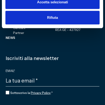
Accetta selezionati
Sezione personale
Collezione
Cultural Heritage
Acquista biglietto
COMMUNITY
Rifiuta
Fondazione
CF 01634160996
Associazione Club
Genoani
REA GE - 427927
Partner
NEWS
Iscriviti alla newsletter
EMAIL
*
CONSENSO
*
Sottoscrivo la
Privacy Policy
.
*