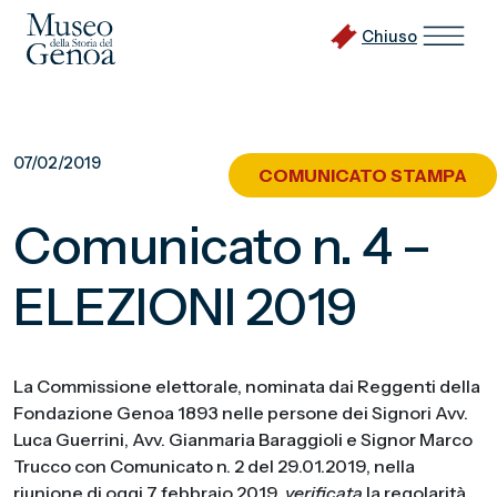
Chiuso
Vai
al
07/02/2019
COMUNICATO STAMPA
contenuto
principale
Comunicato n. 4 –
ELEZIONI 2019
La Commissione elettorale, nominata dai Reggenti della
Fondazione Genoa 1893 nelle persone dei Signori Avv.
Luca Guerrini, Avv. Gianmaria Baraggioli e Signor Marco
Trucco con Comunicato n. 2 del 29.01.2019, nella
riunione di oggi 7 febbraio 2019,
verificata
la regolarità