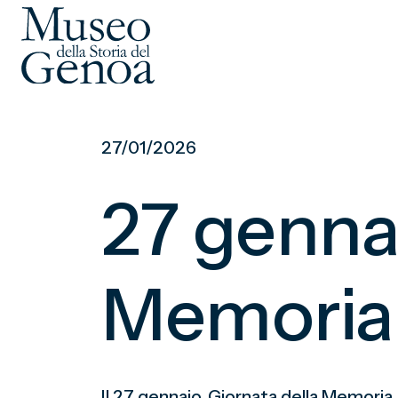
Vai
al
27/01/2026
contenuto
principale
27 gennai
Memoria
Il 27 gennaio, Giornata della Memoria,