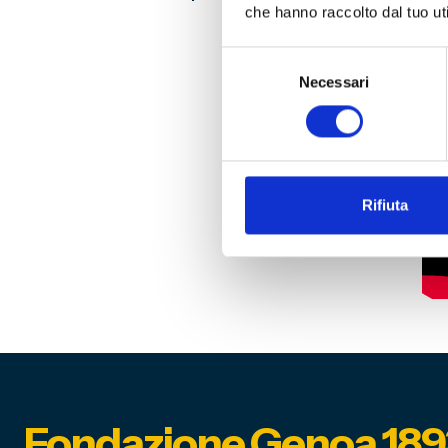
che hanno raccolto dal tuo uti
Selezione
Necessari
del
consenso
Rifiuta
Fondazione Genoa 189