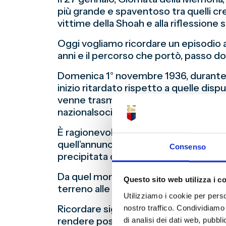
più grande e spaventoso tra quelli cr
vittime della Shoah e alla riflessione 
Oggi vogliamo ricordare un episodio av
anni e il percorso che portò, passo do
Domenica 1° novembre 1936, durante l’
inizio ritardato rispetto a quelle disput
venne trasmesso il discorso con cui Ben
nazionalsocialista, sancendo la nascit
È ragionevole ritenere che solo allo s
quell’annuncio, Mussolini intendeva pre
Consenso
precipitata dopo l’aggressione colonial
Da quel momento prese forma un percor
Questo sito web utilizza i c
terreno alle leggi razziali del 1938 e 
Utilizziamo i cookie per perso
Ricordare significa anche questo: rico
nostro traffico. Condividiamo 
rendere possibile la tragedia del gen
di analisi dei dati web, pubbl