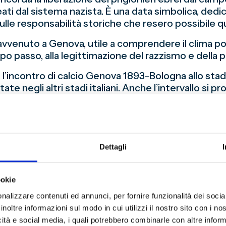
eati dal sistema nazista. È una data simbolica, de
sulle responsabilità storiche che resero possibile qu
venuto a Genova, utile a comprendere il clima politi
po passo, alla legittimazione del razzismo e della 
incontro di calcio Genova 1893–Bologna allo stadio 
ate negli altri stadi italiani. Anche l’intervallo si p
ito Mussolini, da Milano, annunciava l’alleanza tra l
a dell’Asse Roma-Berlino.
tadio Ferraris il pubblico poté ascoltare direttame
sentare l’alleanza come una via d’uscita dall’isolame
Dettagli
e all’Etiopia.
so politico e culturale che, negli anni successivi,
ookie
alle persecuzioni contro la popolazione ebraica.
nalizzare contenuti ed annunci, per fornire funzionalità dei socia
struire i passaggi, riconoscere le scelte, le parol
inoltre informazioni sul modo in cui utilizzi il nostro sito con i n
ocidio. Solo così la memoria diventa consapevolezz
icità e social media, i quali potrebbero combinarle con altre inform