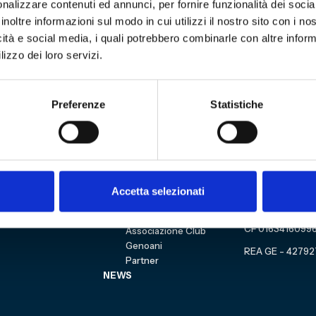
nalizzare contenuti ed annunci, per fornire funzionalità dei socia
inoltre informazioni sul modo in cui utilizzi il nostro sito con i n
icità e social media, i quali potrebbero combinarle con altre inform
lizzo dei loro servizi.
3
Sitemap
VISITA
Education
Preferenze
Statistiche
ESPLORA
Shop
Mostre e percorsi
Sostienici
Eventi
Carrello
Genoa CFC
Sezione perso
Collezione
Cultural Heritage
Accetta selezionati
Acquista bigl
COMMUNITY
Fondazione
CF 0163416099
Associazione Club
Genoani
REA GE - 42792
Partner
NEWS