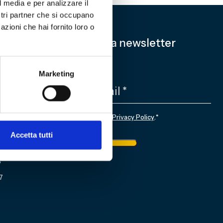
l media e per analizzare il
ostri partner che si occupano
azioni che hai fornito loro o
Iscriviti alla newsletter
EMAIL
*
Marketing
CONSENSO
*
Sottoscrivo la
Privacy Policy
.
*
nale
Accetta tutti
ietto
Iscriviti
6
7