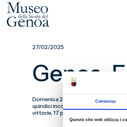
Vai
al
27/02/2025
contenuto
principale
Genoa-Em
Domenica 2 febbraio alle 15:00 il Geno
Consenso
quindici incontri di Serie A, sedici di S
vittorie, 17 pareggi e 10 sconfitte. S
Questo sito web utilizza i c