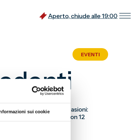
Aperto, chiude alle 19:00
EVENTI
edenti
l’Empoli in trentanove occasioni:
Informazioni sui cookie
io è favorevole ai rossoblù con 12