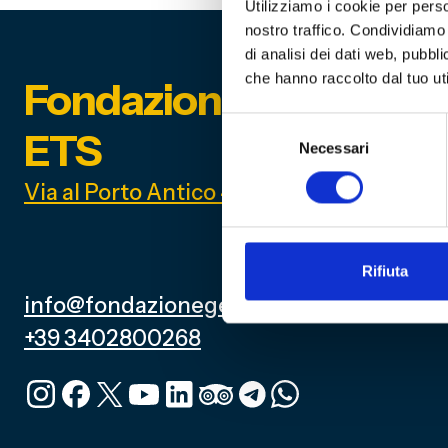
Utilizziamo i cookie per perso
nostro traffico. Condividiamo 
di analisi dei dati web, pubbl
che hanno raccolto dal tuo uti
Fondazione Genoa 189
Selezione
ETS
Necessari
del
consenso
Via al Porto Antico 4 | 16128 Genova
Rifiuta
info@fondazionegenoa.com
+39 3402800268