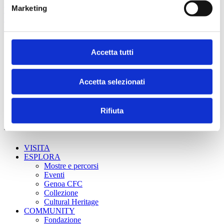
Fondazione Genoa 1893 ETS
Marketing
Via al Porto Antico 4 | 16128 Genova
info@fondazionegenoa.com
+39 3402800268
Accetta tutti
Accetta selezionati
Rifiuta
Sitemap
VISITA
ESPLORA
Mostre e percorsi
Eventi
Genoa CFC
Collezione
Cultural Heritage
COMMUNITY
Fondazione