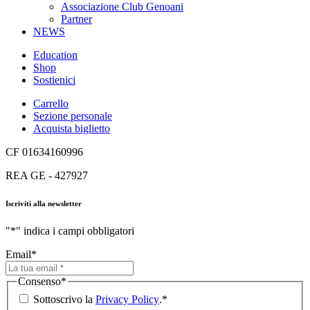
Associazione Club Genoani
Partner
NEWS
Education
Shop
Sostienici
Carrello
Sezione personale
Acquista biglietto
CF 01634160996
REA GE - 427927
Iscriviti alla newsletter
"
*
" indica i campi obbligatori
Email
*
Consenso
*
Sottoscrivo la
Privacy Policy
.
*