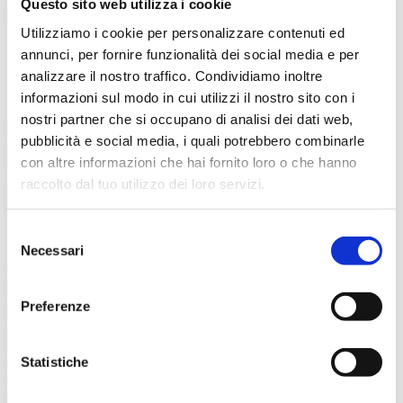
Questo sito web utilizza i cookie
Carrello
Utilizziamo i cookie per personalizzare contenuti ed
annunci, per fornire funzionalità dei social media e per
analizzare il nostro traffico. Condividiamo inoltre
informazioni sul modo in cui utilizzi il nostro sito con i
nostri partner che si occupano di analisi dei dati web,
30/03/2024
pubblicità e social media, i quali potrebbero combinarle
Eventi
con altre informazioni che hai fornito loro o che hanno
raccolto dal tuo utilizzo dei loro servizi.
Mezzogiorno calcistico per il Genoa Women a San
Marino
Selezione
Sabato 30 marzo alle ore 12,00 le Grifonesse giocheranno ad
Necessari
del
Acquaviva nella Repubblica di San Marino contro la San Marino
consenso
Academy, cercando di mantenere la tradizione vincente del Genoa
contro le squadre del piccolo stato sul Monte Titano, dove la squadra
Preferenze
maschile vinse 2-1 a Serravalle nel 2005 (e poi al ritorno a Genova
3-2 nel 2006) e quella femminile 4-1 a San Marino nel 2023 (anno
solare in cui si è aggiudicata i due incontri disputati ad Arenzano per
2-1 e 3-0).
Tutti i precedenti tra il Genoa Women e la San Marino
Statistiche
Academy Femminile