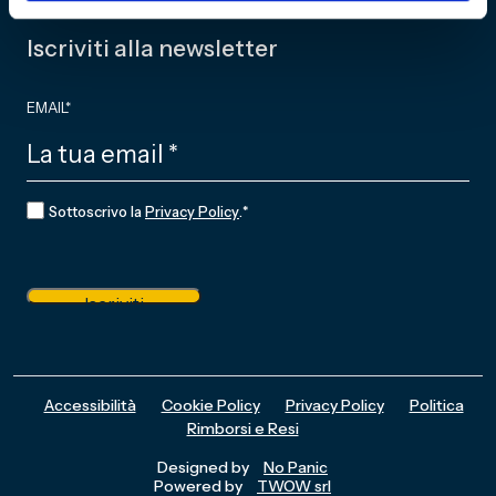
Iscriviti alla newsletter
EMAIL
*
CONSENSO
*
Sottoscrivo la
Privacy Policy
.
*
Iscriviti
Accessibilità
Cookie Policy
Privacy Policy
Politica
Rimborsi e Resi
Designed by
No Panic
Powered by
TWOW srl