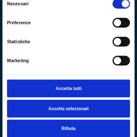
Necessari
del
consenso
Preferenze
Sitemap
Statistiche
VISITA
Education
ESPLORA
Shop
Mostre e percorsi
Sostienici
Marketing
Eventi
Carrello
Genoa CFC
Sezione personale
Collezione
Cultural Heritage
Acquista biglietto
Accetta tutti
COMMUNITY
Fondazione
CF 01634160996
Associazione Club
Accetta selezionati
Genoani
REA GE - 427927
Partner
NEWS
Rifiuta