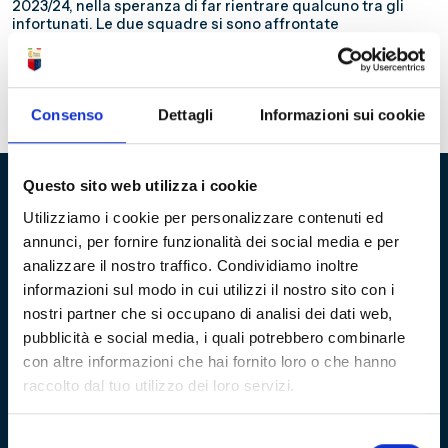
2023/24, nella speranza di far rientrare qualcuno tra gli
infortunati. Le due squadre si sono affrontate
trentaquattro volte, di cui quattro incontri in serie A, con
due successi dei granata, un pareggio e una vittoria dei
rossoblu – 27 maggio 1948 Genoa-Salernitana 3-1. Scopri
Tutti i precedenti tra il Genoa e la Salernitana
Consenso
Dettagli
Informazioni sui cookie
Questo sito web utilizza i cookie
Utilizziamo i cookie per personalizzare contenuti ed
Fondazione Genoa 1893 ETS
annunci, per fornire funzionalità dei social media e per
Via al Porto Antico 4 | 16128 Genova
analizzare il nostro traffico. Condividiamo inoltre
informazioni sul modo in cui utilizzi il nostro sito con i
nostri partner che si occupano di analisi dei dati web,
info@fondazionegenoa.com
pubblicità e social media, i quali potrebbero combinarle
+39 3402800268
con altre informazioni che hai fornito loro o che hanno
raccolto dal tuo utilizzo dei loro servizi.
Selezione