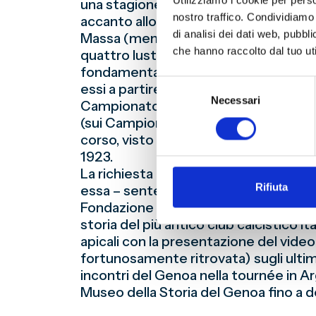
Utilizziamo i cookie per perso
una stagione indimenticabile, chiede
nostro traffico. Condividiamo 
accanto allo storico locale Andrea F
di analisi dei dati web, pubbl
Massa (membro del Comitato Storico S
che hanno raccolto dal tuo uti
quattro lustri compie ricerche e studi
fondamentale collaborazione del dis
Selezione
essi a partire dall’autunno del 2014 s
Necessari
del
Campionato 1914/1915), a cui hanno f
consenso
(sui Campionati 1898, 1899 e 1900) e G
corso, visto che l’ultima partita, vinta
1923.
La richiesta giunta da Tortona di part
Rifiuta
essa – sentendosi onorato di averla r
Fondazione Genoa 1893 del lavoro che 
storia del più antico club calcistico i
apicali con la presentazione del video 
fortunosamente ritrovata) sugli ultim
incontri del Genoa nella tournée in Arg
Museo della Storia del Genoa fino a