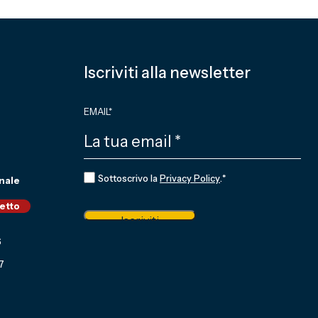
Iscriviti alla newsletter
EMAIL
*
CONSENSO
*
Sottoscrivo la
Privacy Policy
.
*
nale
ietto
Iscriviti
6
7