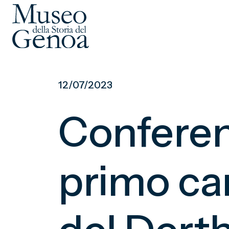
Vai
al
12/07/2023
contenuto
principale
Conferen
primo ca