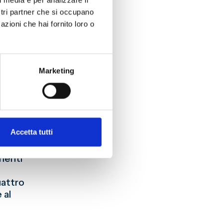
l media e per analizzare il
1893 se,
ostri partner che si occupano
a, Stefano
azioni che hai fornito loro o
quale da
, con la
conto di
o (sul
Marketing
enge Cup
n
o
to a
Accetta tutti
one per la
 della
omenti
uattro
 al