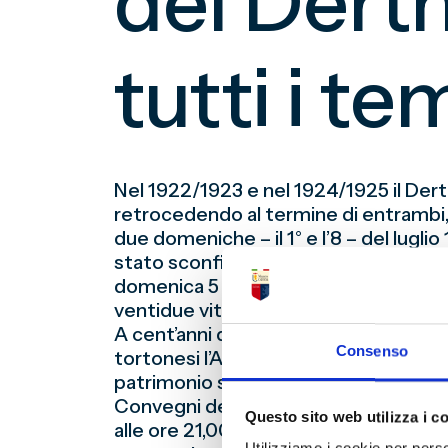
del Derth
tutti i t
Nel 1922/1923 e nel 1924/1925 il Dert
retrocedendo al termine di entrambi, 
due domeniche – il 1° e l’8 – del lugl
stato sconfitto 1-4 domenica 11 marzo
domenica 5 novembre 1922), che si s
ventidue vittorie, sei pareggi e nessu
A cent’anni di distanza dalla conclus
Consenso
tortonesi l’Associazione “Noi Siamo il 
patrimonio storico-culturale del club,
Convegni della Fondazione Cassa di Ris
Questo sito web utilizza i c
alle ore 21,00) il convegno Cento anni 