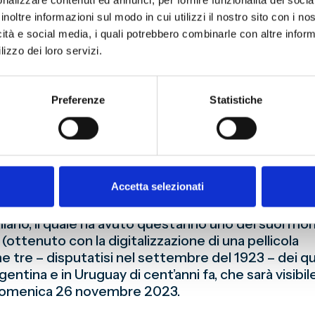
nalizzare contenuti ed annunci, per fornire funzionalità dei socia
ndo poco più di un mese fa alla Fondazione Genoa 
inoltre informazioni sul modo in cui utilizzi il nostro sito con i n
reddo, avrebbe potuto partecipare quello del Geno
icità e social media, i quali potrebbero combinarle con altre inform
cientifico del Museo della Storia del Genoa), il 
lizzo dei loro servizi.
 sui nove campionati nazionali vinti dal Genoa e sta
egnatore Marco Montaruli, dando dettagliato reso
u Pianeta Genoa 1893 con Il Settimo Sigillo Genoan
Preferenze
Statistiche
atto seguito negli ultimi dieci mesi Road to Chall
li Invincibili (sul Campionato 1922/1923), ancora i
 2-0 in casa della Lazio, si disputò domenica 22 lugli
ecipazione a tale convegno di Massa, il quale ha da
Accetta selezionati
icevuta – il suo assenso, è un’importante attestazi
sta conducendo da tre lustri per la valorizzazione
taliano, il quale ha avuto quest’anno uno dei suoi m
(ottenuto con la digitalizzazione di una pellicola
e tre – disputatisi nel settembre del 1923 – dei q
entina e in Uruguay di cent’anni fa, che sarà visibile
 domenica 26 novembre 2023.