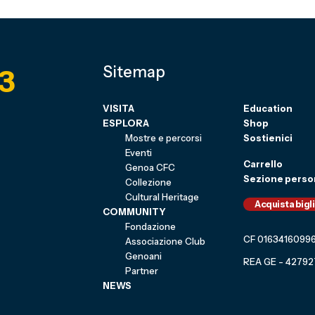
3
Sitemap
VISITA
Education
ESPLORA
Shop
Mostre e percorsi
Sostienici
Eventi
Carrello
Genoa CFC
Sezione perso
Collezione
Cultural Heritage
Acquista bigl
COMMUNITY
Fondazione
CF 0163416099
Associazione Club
Genoani
REA GE - 42792
Partner
NEWS