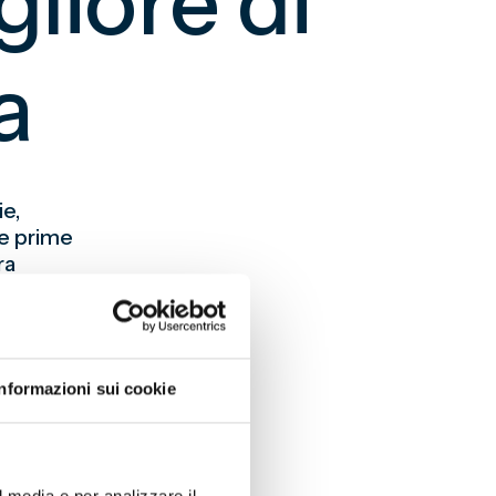
liore di
a
ie,
le prime
ra
ona
ato con
i
Informazioni sui cookie
e del
ala
izio
di