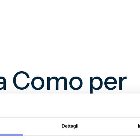
 a Como per
e la vetta
Dettagli
enoa di Mister Gilardino scende in campo a Como il lu