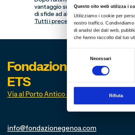
vantaggio sulle concorrenti e allungar
Questo sito web utilizza i c
di sfide ad alta tensione. E la partita 
Utilizziamo i cookie per perso
Tutti i precedenti tra il Genoa e il C
nostro traffico. Condividiamo 
di analisi dei dati web, pubbl
che hanno raccolto dal tuo uti
Selezione
Necessari
del
Fondazione Genoa 189
consenso
ETS
Via al Porto Antico 4 | 16128 Genova
Rifiuta
info@fondazionegenoa.com