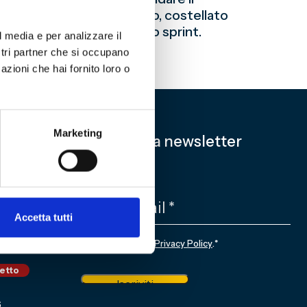
ù un calendario impegnativo, costellato
ità del Grifone per l’ultimo sprint.
l media e per analizzare il
ostri partner che si occupano
azioni che hai fornito loro o
Marketing
Iscriviti alla newsletter
EMAIL
*
Accetta tutti
CONSENSO
*
Sottoscrivo la
Privacy Policy
.
*
nale
ietto
Iscriviti
6