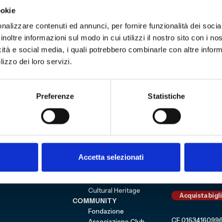
e ulteriormente. L’inizio di Aprile porta ai rossobl
ookie
di lunedì sarà un banco di prova cruciale per le capac
nalizzare contenuti ed annunci, per fornire funzionalità dei socia
omo
inoltre informazioni sul modo in cui utilizzi il nostro sito con i n
icità e social media, i quali potrebbero combinarle con altre inform
lizzo dei loro servizi.
Preferenze
Statistiche
3
Sitemap
VISITA
Education
ESPLORA
Shop
Mostre e percorsi
Sostienici
Accetta selezionati
Eventi
Carrello
Genoa CFC
Sezione perso
Collezione
Cultural Heritage
Acquista bigl
COMMUNITY
Fondazione
CF 0163416099
Associazione Club