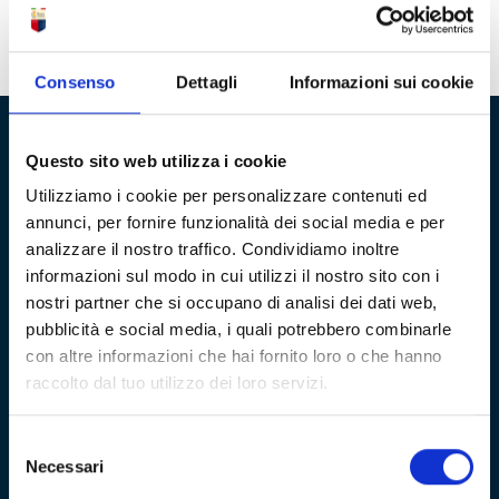
sfida i canarini per volare ancora più in alto.
Tutti i
precedenti tra il Genoa e il Modena e la sua antecedente
Consenso
Dettagli
Informazioni sui cookie
Questo sito web utilizza i cookie
Fondazione Genoa 1893 ETS
Utilizziamo i cookie per personalizzare contenuti ed
Via al Porto Antico 4 | 16128 Genova
annunci, per fornire funzionalità dei social media e per
analizzare il nostro traffico. Condividiamo inoltre
info@fondazionegenoa.com
informazioni sul modo in cui utilizzi il nostro sito con i
nostri partner che si occupano di analisi dei dati web,
+39 3402800268
pubblicità e social media, i quali potrebbero combinarle
con altre informazioni che hai fornito loro o che hanno
raccolto dal tuo utilizzo dei loro servizi.
Selezione
Necessari
del
consenso