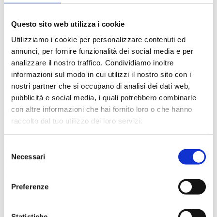
Carrello
Questo sito web utilizza i cookie
Utilizziamo i cookie per personalizzare contenuti ed
annunci, per fornire funzionalità dei social media e per
analizzare il nostro traffico. Condividiamo inoltre
06/12/2022
informazioni sul modo in cui utilizzi il nostro sito con i
Eventi
nostri partner che si occupano di analisi dei dati web,
pubblicità e social media, i quali potrebbero combinarle
Laboratorio didattico “Natale con Gyps, il grifone
con altre informazioni che hai fornito loro o che hanno
sbadato!”
raccolto dal tuo utilizzo dei loro servizi.
Sabato 17 dicembre ore 15-16.30 Natale con Gyps, il Grifone
sbadato!
Selezione
a cura di Associazione Didattica Museale Abbiamo bisogno del tuo
Necessari
aiuto, il Grifone Gyps è nei guai! Vieni a scoprire una nuova
del
avventura dove entrerà in gioco il tuo spirito di squadra e… il tuo
consenso
spirito natalizio!!! Vivi una vera caccia al tesoro nelle sale del
Museo. Tra i cimeli, trova gli indizi per aiutare il grifone Gyps a
Preferenze
risolvere il mistero di Natale…
Spirito di squadra e un pizzico di spirito natalizio saranno gli
ingredienti per portare a termine questa avventura, tra giochi di
Statistiche