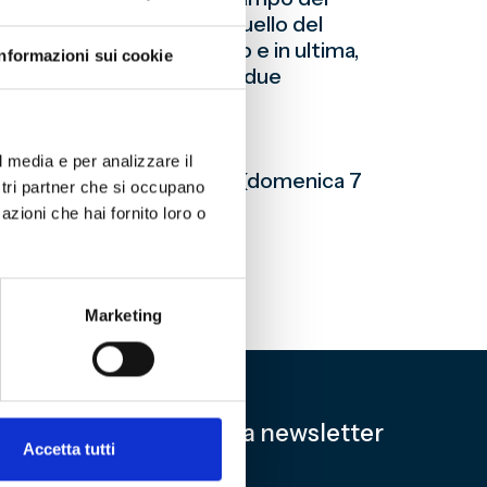
one di Gesù Cristo e in quello del
prima posizione nel primo e in ultima,
Informazioni sui cookie
glio lo svolgimento delle due
-4
l media e per analizzare il
atel 4-2
Prima Semifinale (domenica 7
ostri partner che si occupano
azioni che hai fornito loro o
cal Parigi 4-3
Marketing
Iscriviti alla newsletter
Accetta tutti