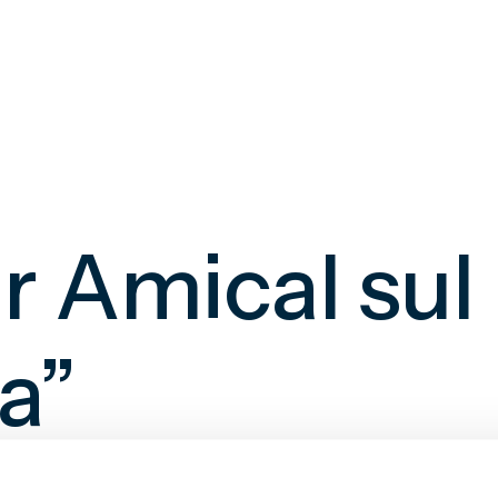
tar Amical su
a”
uriosamente giocando nelle due diverse versioni d