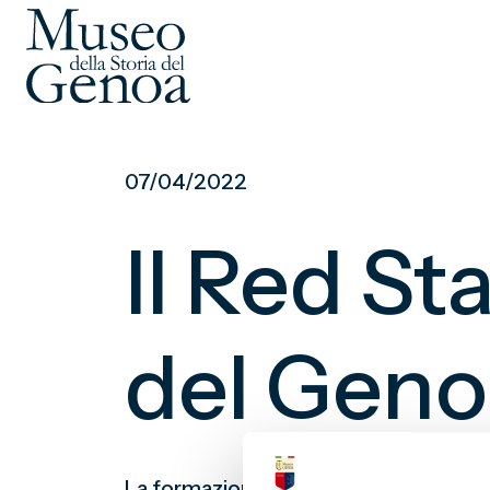
Vai
al
07/04/2022
contenuto
principale
Il Red S
del Geno
La formazione parigina partecipò – c