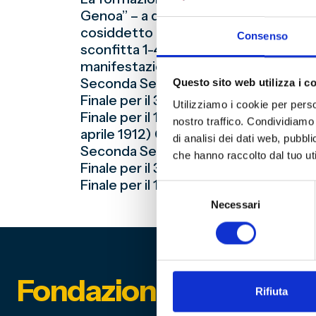
Genoa” – a due quadrangolari pasquali 
cosiddetto Lunedì dell’Angelo) ad elim
Consenso
sconfitta 1-4 dal Genoa – sempre terz
manifestazioni: Prima Semifinale (do
Seconda Semifinale (domenica 16 apri
Questo sito web utilizza i c
Finale per il 3° e il 4° posto (lunedì 1
Utilizziamo i cookie per perso
Finale per il 1° e il 2° posto (lunedì 
nostro traffico. Condividiamo 
aprile 1912) Genoa-Zurigo 1-3
di analisi dei dati web, pubbl
Seconda Semifinale (domenica 7 aprile
che hanno raccolto dal tuo uti
Finale per il 3° e il 4° posto (lunedì 8
Finale per il 1° e il 2° posto (lunedì 8
Selezione
Necessari
del
consenso
Fondazione Genoa 189
Rifiuta