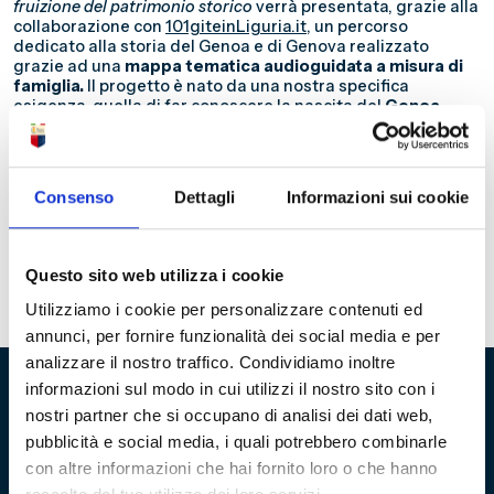
fruizione del patrimonio storico
verrà presentata, grazie alla
collaborazione con
101giteinLiguria.it,
un percorso
dedicato alla storia del Genoa e di Genova realizzato
grazie ad una
mappa tematica audioguidata a misura di
famiglia.
Il progetto è nato da una nostra specifica
esigenza, quella di far conoscere la nascita del
Genoa
Cricket and Football Club
sotto una lente molto
particolare: quella della comunità inglese a Genova alla
fine dell’Ottocento. Progetto realizzato dal
Comitato
Storico Scientifico del Museo
. Testi e percorso sono stati
Consenso
Dettagli
Informazioni sui cookie
curati dallo Storico dell’Arte, Guida Turistica Nazionale
Abilitata per Genova e la Liguria,
Matteo Scuro
. Voce
narrante e speaker dell’evento:
Elisa Garfagna
. Per
seguire l’evento (in presenza o in remoto) è necessario
Questo sito web utilizza i cookie
registrarsi
qui
Utilizziamo i cookie per personalizzare contenuti ed
annunci, per fornire funzionalità dei social media e per
analizzare il nostro traffico. Condividiamo inoltre
informazioni sul modo in cui utilizzi il nostro sito con i
nostri partner che si occupano di analisi dei dati web,
Fondazione Genoa 1893 ETS
pubblicità e social media, i quali potrebbero combinarle
con altre informazioni che hai fornito loro o che hanno
Via al Porto Antico 4 | 16128 Genova