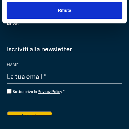
CF 01634160996
Associazione Club
Rifiuta
Genoani
REA GE - 427927
Partner
NEWS
Iscriviti alla newsletter
EMAIL
*
CONSENSO
*
Sottoscrivo la
Privacy Policy
.
*
Iscriviti