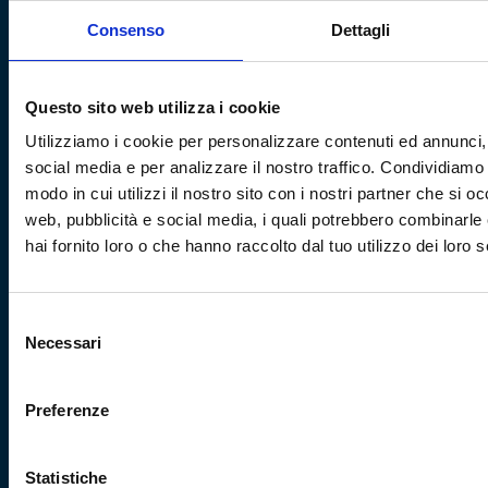
Via al Porto Antico 4 | 16128 Genova
Consenso
Dettagli
info@fondazionegenoa.com
Questo sito web utilizza i cookie
+39 3402800268
Utilizziamo i cookie per personalizzare contenuti ed annunci, 
social media e per analizzare il nostro traffico. Condividiamo 
modo in cui utilizzi il nostro sito con i nostri partner che si o
web, pubblicità e social media, i quali potrebbero combinarle
hai fornito loro o che hanno raccolto dal tuo utilizzo dei loro s
Sitemap
Selezione
Necessari
del
VISITA
Education
consenso
ESPLORA
Shop
Mostre e percorsi
Sostienici
Preferenze
Eventi
Carrello
Genoa CFC
Sezione personale
Collezione
Statistiche
Cultural Heritage