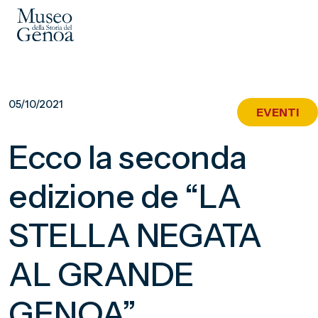
Vai
al
05/10/2021
EVENTI
contenuto
principale
Ecco la seconda
edizione de “LA
STELLA NEGATA
AL GRANDE
GENOA”