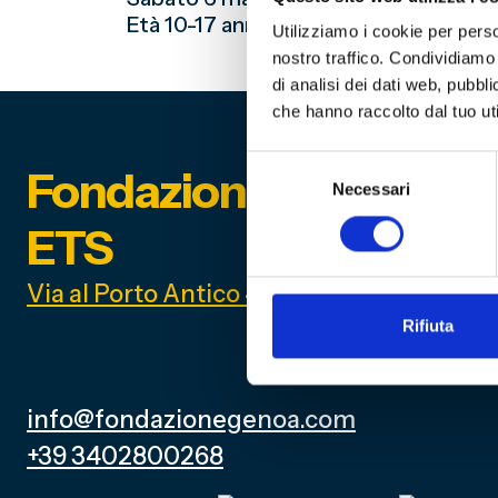
Età 10-17 anni a cura di Scuola di Robo
Utilizziamo i cookie per perso
nostro traffico. Condividiamo 
di analisi dei dati web, pubbl
che hanno raccolto dal tuo uti
Selezione
Fondazione Genoa 189
Necessari
del
consenso
ETS
Via al Porto Antico 4 | 16128 Genova
Rifiuta
info@fondazionegenoa.com
+39 3402800268