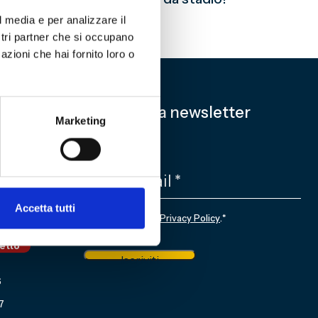
l media e per analizzare il
ostri partner che si occupano
azioni che hai fornito loro o
Iscriviti alla newsletter
Marketing
EMAIL
*
Accetta tutti
CONSENSO
*
Sottoscrivo la
Privacy Policy
.
*
nale
ietto
Iscriviti
6
7