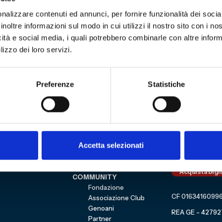
tica Link per iscriversi
qui
nalizzare contenuti ed annunci, per fornire funzionalità dei socia
inoltre informazioni sul modo in cui utilizzi il nostro sito con i n
icità e social media, i quali potrebbero combinarle con altre inform
lizzo dei loro servizi.
3
Sitemap
Preferenze
Statistiche
VISITA
Education
ESPLORA
Shop
Mostre e percorsi
Sostienici
Eventi
Carrello
Accetta selezionati
Genoa CFC
Sezione perso
Collezione
Cultural Heritage
Acquista bigl
COMMUNITY
Fondazione
CF 0163416099
Associazione Club
Genoani
REA GE - 42792
Partner